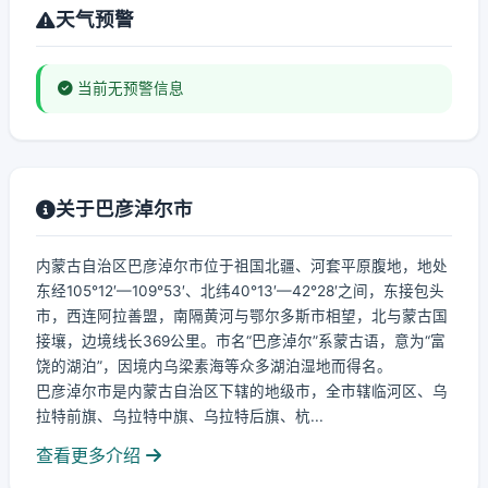
天气预警
当前无预警信息
关于巴彦淖尔市
内蒙古自治区巴彦淖尔市位于祖国北疆、河套平原腹地，地处
东经105°12′—109°53′、北纬40°13′—42°28′之间，东接包头
市，西连阿拉善盟，南隔黄河与鄂尔多斯市相望，北与蒙古国
接壤，边境线长369公里。市名“巴彦淖尔”系蒙古语，意为“富
饶的湖泊”，因境内乌梁素海等众多湖泊湿地而得名。
巴彦淖尔市是内蒙古自治区下辖的地级市，全市辖临河区、乌
拉特前旗、乌拉特中旗、乌拉特后旗、杭...
查看更多介绍