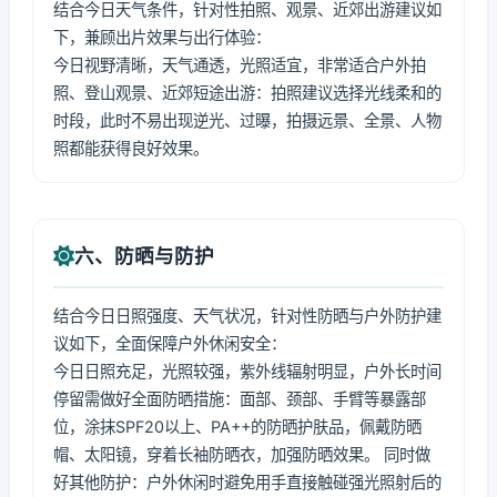
结合今日天气条件，针对性拍照、观景、近郊出游建议如
下，兼顾出片效果与出行体验：
今日视野清晰，天气通透，光照适宜，非常适合户外拍
照、登山观景、近郊短途出游：拍照建议选择光线柔和的
时段，此时不易出现逆光、过曝，拍摄远景、全景、人物
照都能获得良好效果。
六、防晒与防护
结合今日日照强度、天气状况，针对性防晒与户外防护建
议如下，全面保障户外休闲安全：
今日日照充足，光照较强，紫外线辐射明显，户外长时间
停留需做好全面防晒措施：面部、颈部、手臂等暴露部
位，涂抹SPF20以上、PA++的防晒护肤品，佩戴防晒
帽、太阳镜，穿着长袖防晒衣，加强防晒效果。 同时做
好其他防护：户外休闲时避免用手直接触碰强光照射后的