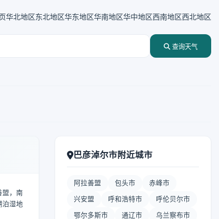
页
华北地区
东北地区
华东地区
华南地区
华中地区
西南地区
西北地区
查询天气
巴彦淖尔市附近城市
阿拉善盟
包头市
赤峰市
拉善盟，南
兴安盟
呼和浩特市
呼伦贝尔市
湖泊湿地
鄂尔多斯市
通辽市
乌兰察布市