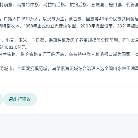
特前旗、乌拉特中旗、乌拉特后旗、杭锦后旗、五原县、磴口县，代管
万人，户籍人口167.1万人，以汉族为主，蒙古族、回族等40余个民族共同聚
部牧地；1958年正式设立巴彦淖尔盟，2003年撤盟设市。2021年被
”，小麦、玉米、向日葵、番茄种植及肉羊养殖规模居全区前列；同时发
082.6亿元。
，包兰铁路、临哈铁路交汇于临河站，乌拉特中旗甘其毛都口岸为国家一
明城市、全国双拥模范城，乌梁素海流域综合治理入选全国山水林田湖
出行建议