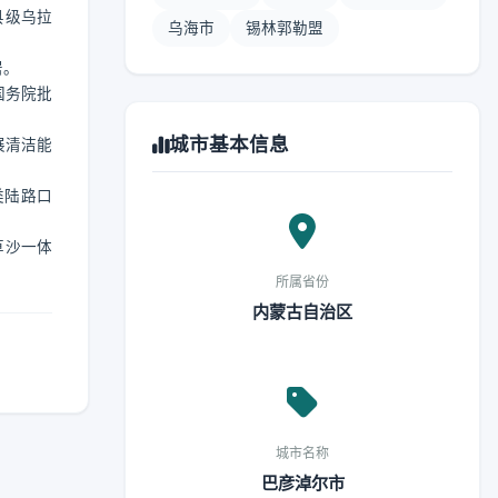
县级乌拉
乌海市
锡林郭勒盟
居。
国务院批
城市基本信息
展清洁能
类陆路口
草沙一体
所属省份
内蒙古自治区
城市名称
巴彦淖尔市