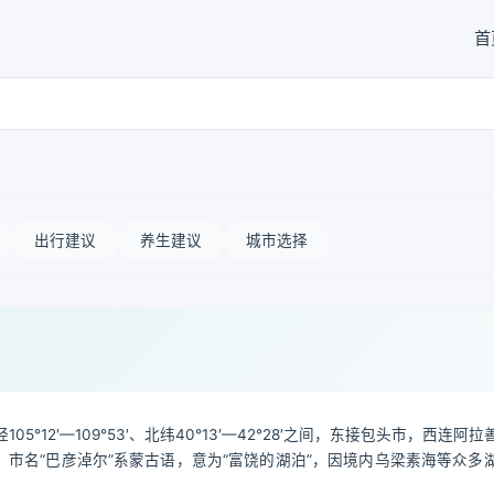
首
出行建议
养生建议
城市选择
2′—109°53′、北纬40°13′—42°28′之间，东接包头市，西连阿
。市名“巴彦淖尔”系蒙古语，意为“富饶的湖泊”，因境内乌梁素海等众多