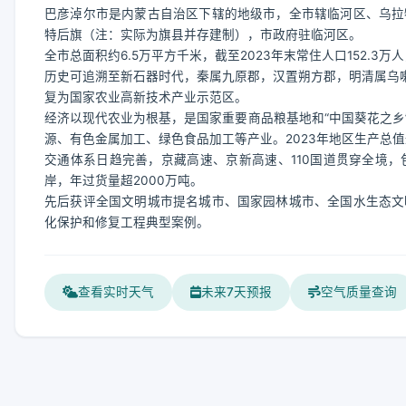
巴彦淖尔市是内蒙古自治区下辖的地级市，全市辖临河区、乌拉
特后旗（注：实际为旗县并存建制），市政府驻临河区。
全市总面积约6.5万平方千米，截至2023年末常住人口152.3
历史可追溯至新石器时代，秦属九原郡，汉置朔方郡，明清属乌喇特
复为国家农业高新技术产业示范区。
经济以现代农业为根基，是国家重要商品粮基地和“中国葵花之乡
源、有色金属加工、绿色食品加工等产业。2023年地区生产总值达1
交通体系日趋完善，京藏高速、京新高速、110国道贯穿全境
岸，年过货量超2000万吨。
先后获评全国文明城市提名城市、国家园林城市、全国水生态文
化保护和修复工程典型案例。
查看实时天气
未来7天预报
空气质量查询