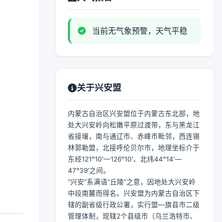
当前无气象预警，天气平稳
关于兴安盟
内蒙古自治区兴安盟位于内蒙古东北部，地
处大兴安岭向松嫩平原过渡带，东与黑龙江
省接壤，南与通辽市、赤峰市毗邻，西连锡
林郭勒盟，北接呼伦贝尔市，地理坐标介于
东经121°10′—126°10′、北纬44°14′—
47°39′之间。
“兴安”系满语“丘陵”之意，因地处大兴安岭
中段南麓而得名。兴安盟为内蒙古自治区下
辖的副省级行政公署，实行盟—旗县市二级
管理体制，现辖2个县级市（乌兰浩特市、