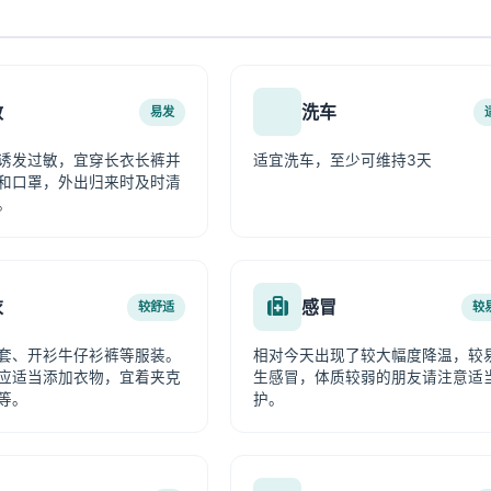
敏
洗车
易发
诱发过敏，宜穿长衣长裤并
适宜洗车，至少可维持3天
和口罩，外出归来时及时清
。
衣
感冒
较舒适
较
套、开衫牛仔衫裤等服装。
相对今天出现了较大幅度降温，较
应适当添加衣物，宜着夹克
生感冒，体质较弱的朋友请注意适
等。
护。