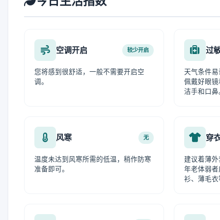
今日生活指数
空调开启
过
较少开启
您将感到很舒适，一般不需要开启空
天气条件易
调。
佩戴好眼镜
洁手和口鼻
风寒
穿
无
温度未达到风寒所需的低温，稍作防寒
建议着薄外
准备即可。
年老体弱者
衫、薄毛衣