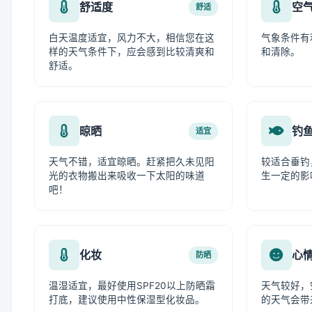
舒适度
空
舒适
白天温度适宜，风力不大，相信您在这
气象条件有
样的天气条件下，应会感到比较清爽和
和清除。
舒适。
晾晒
钓
适宜
天气不错，适宜晾晒。赶紧把久未见阳
较适合垂钓
光的衣物搬出来吸收一下太阳的味道
生一定的影
吧！
化妆
心
防晒
温湿适宜，最好使用SPF20以上防晒霜
天气较好，
打底，建议使用中性保湿型化妆品。
的天气会带