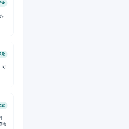
干燥
好。
风险
，可
适宜
稍
的地