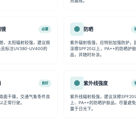
点晨练。
阳镜
防晒
必要
朗，太阳辐射较强，建议佩
紫外辐射极强，应特别加强防护，
且标注UV380-UV400的
涂擦SPF20以上，PA++的防晒护
品，并随时补涂。
通
紫外线强度
良好
路面干燥，交通气象条件良
紫外线辐射极强，建议涂擦SPF20
以正常行驶。
上、PA++的防晒护肤品，尽量避
露于日光下。