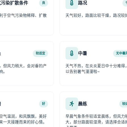
气污染扩散条件
路况
良
利于空气污染物稀释、扩散
天气较好，路面比较干燥，路况较
鱼
中暑
较适宜
无中暑
，但风力稍大，会对垂钓产
天气不热，在炎炎夏日中十分难得
响。
以告别暑气漫漫啦~
情
晨练
好
较
空气温润，和风飘飘，美好
早晨气象条件较适宜晨练，但风力
来一天接踵而来的好心情。
大，部分路面较湿滑，请选择合适