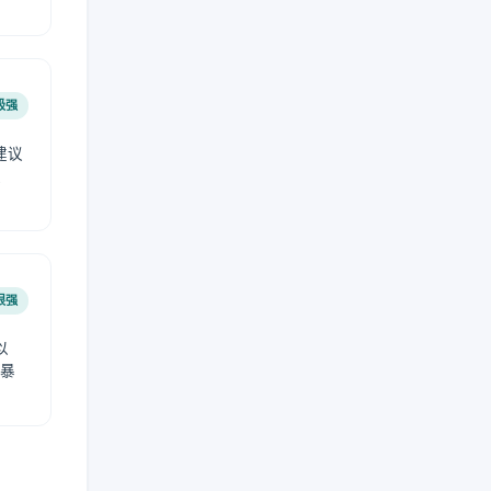
极强
建议
肤
很强
以
免暴