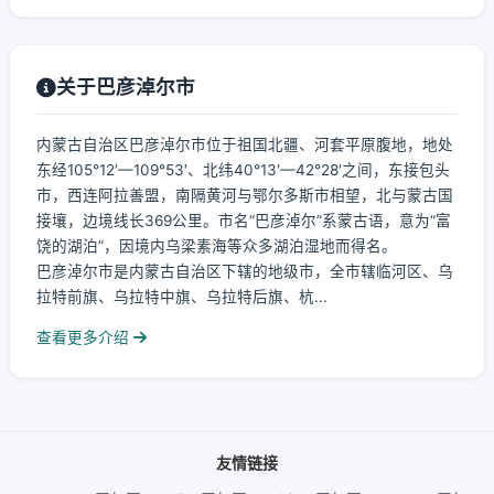
关于巴彦淖尔市
内蒙古自治区巴彦淖尔市位于祖国北疆、河套平原腹地，地处
东经105°12′—109°53′、北纬40°13′—42°28′之间，东接包头
市，西连阿拉善盟，南隔黄河与鄂尔多斯市相望，北与蒙古国
接壤，边境线长369公里。市名“巴彦淖尔”系蒙古语，意为“富
饶的湖泊”，因境内乌梁素海等众多湖泊湿地而得名。
巴彦淖尔市是内蒙古自治区下辖的地级市，全市辖临河区、乌
拉特前旗、乌拉特中旗、乌拉特后旗、杭...
查看更多介绍
友情链接