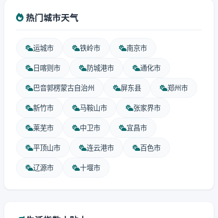
热门城市天气
运城市
铁岭市
南京市
日喀则市
防城港市
通化市
巴音郭楞蒙古自治州
屏东县
郑州市
新竹市
马鞍山市
张家界市
莱芜市
中卫市
宜昌市
平顶山市
连云港市
百色市
辽源市
十堰市