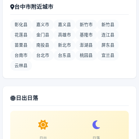
台中市附近城市
彰化县
嘉义市
嘉义县
新竹市
新竹县
花莲县
金门县
高雄市
基隆市
连江县
苗栗县
南投县
新北市
澎湖县
屏东县
台南市
台北市
台东县
桃园县
宜兰县
云林县
日出日落
日出
日落