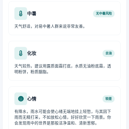
中暑
无中暑风险
天气舒适，对易中暑人群来说非常友善。
化妆
去油
天气较热，建议用露质面霜打底，水质无油粉底霜，透
明粉饼，粉质胭脂。
心情
较差
有降水，雨水可能会使心绪无端地挂上轻愁，与其因下
雨而无精打采，不如放松心情，好好欣赏一下雨景。你
会发现雨中的世界是那般洁净温和、清新葱郁。