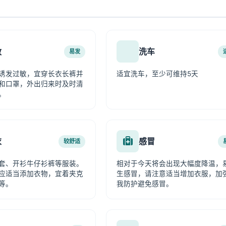
敏
洗车
易发
诱发过敏，宜穿长衣长裤并
适宜洗车，至少可维持5天
和口罩，外出归来时及时清
。
衣
感冒
较舒适
套、开衫牛仔衫裤等服装。
相对于今天将会出现大幅度降温，
应适当添加衣物，宜着夹克
生感冒，请注意适当增加衣服，加
等。
我防护避免感冒。