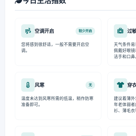
今日生活指数
空调开启
过
较少开启
您将感到很舒适，一般不需要开启空
天气条件易
调。
佩戴好眼镜
洁手和口鼻
风寒
穿
无
温度未达到风寒所需的低温，稍作防寒
建议着薄外
准备即可。
年老体弱者
衫、薄毛衣