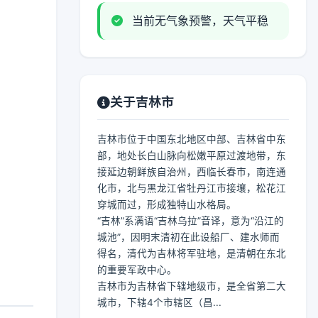
当前无气象预警，天气平稳
关于吉林市
吉林市位于中国东北地区中部、吉林省中东
部，地处长白山脉向松嫩平原过渡地带，东
接延边朝鲜族自治州，西临长春市，南连通
化市，北与黑龙江省牡丹江市接壤，松花江
穿城而过，形成独特山水格局。
“吉林”系满语“吉林乌拉”音译，意为“沿江的
城池”，因明末清初在此设船厂、建水师而
得名，清代为吉林将军驻地，是清朝在东北
的重要军政中心。
吉林市为吉林省下辖地级市，是全省第二大
城市，下辖4个市辖区（昌...