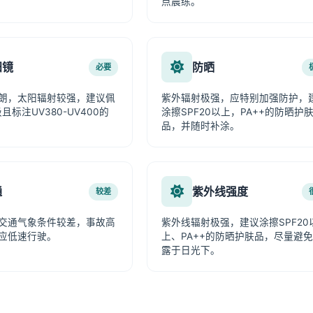
点晨练。
阳镜
防晒
必要
朗，太阳辐射较强，建议佩
紫外辐射极强，应特别加强防护，
且标注UV380-UV400的
涂擦SPF20以上，PA++的防晒护
品，并随时补涂。
通
紫外线强度
较差
交通气象条件较差，事故高
紫外线辐射极强，建议涂擦SPF20
应低速行驶。
上、PA++的防晒护肤品，尽量避
露于日光下。