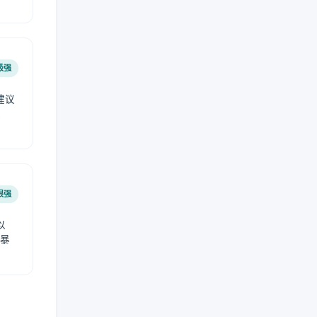
极强
建议
肤
很强
以
免暴