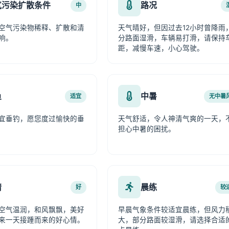
气污染扩散条件
路况
中
空气污染物稀释、扩散和清
天气晴好，但因过去12小时曾降雨
响。
分路面湿滑，车辆易打滑，请保持
距，减慢车速，小心驾驶。
鱼
中暑
适宜
无中暑
宜垂钓，愿您度过愉快的垂
天气舒适，令人神清气爽的一天，
担心中暑的困扰。
情
晨练
好
较
空气温润，和风飘飘，美好
早晨气象条件较适宜晨练，但风力
来一天接踵而来的好心情。
大，部分路面较湿滑，请选择合适