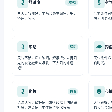
舒适度
空
较舒适
白天天气晴好，早晚会感觉偏凉，午后
气象条件对
舒适、宜人。
除无明显影
晾晒
钓
适宜
天气不错，适宜晾晒。赶紧把久未见阳
天气条件适
光的衣物搬出来吸收一下太阳的味道
钓时光。
吧！
化妆
心
防晒
温湿适宜，最好使用SPF20以上防晒霜
天气较好，
打底，建议使用中性保湿型化妆品。
的天气会带