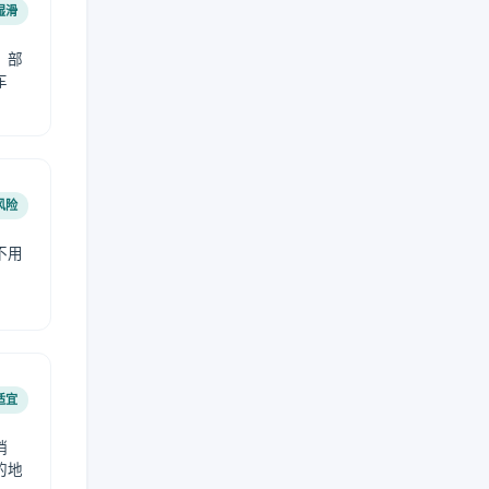
湿滑
，部
车
风险
不用
适宜
稍
的地