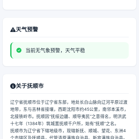
天气预警
当前无气象预警，天气平稳
关于抚顺市
辽宁省抚顺市位于辽宁省东部，地处长白山脉向辽河平原过渡
地带，东与吉林省接壤，西距沈阳市约45公里，南邻本溪市，
北接铁岭市。抚顺因“抚绥边疆、顺导夷民”之意得名，明洪武
十七年（1384年）筑城置抚顺千户所，始有“抚顺”之名。
抚顺市为辽宁省下辖地级市，现辖新抚、顺城、望花、东洲4
个市辖区及抚顺县，代管清原满族自治县、新宾满族自治县。