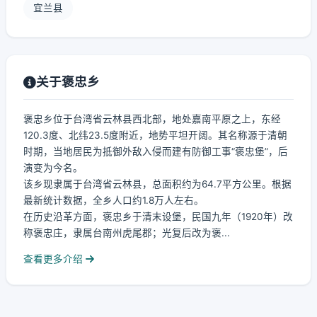
宜兰县
关于褒忠乡
褒忠乡位于台湾省云林县西北部，地处嘉南平原之上，东经
120.3度、北纬23.5度附近，地势平坦开阔。其名称源于清朝
时期，当地居民为抵御外敌入侵而建有防御工事“褒忠堡”，后
演变为今名。
该乡现隶属于台湾省云林县，总面积约为64.7平方公里。根据
最新统计数据，全乡人口约1.8万人左右。
在历史沿革方面，褒忠乡于清末设堡，民国九年（1920年）改
称褒忠庄，隶属台南州虎尾郡；光复后改为褒...
查看更多介绍