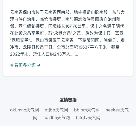
云南省保山市位于云南省西南部，地处横断山脉南段，东与大
理白族自治州、临沧市接壤，南与德宏傣族景颇族自治州毗
邻，西与缅甸接壤，国境线长167.78公里。保山之名源于明代
在此设永昌军民府，取“永世兴昌”之意，后改为保山县，寓意
“保境安民”。 保山市隶属于云南省，下辖隆阳区、施甸县、腾
冲市、龙陵县和昌宁县。全市总面积19637平方千米，截至
2022年末，常住人口约243万人。...
查看更多介绍
友情链接
gkLmno天气网
xtjbp天气网
bbjpm天气网
neekeu天气
网
cdzlbn天气网
bjtqtv天气网