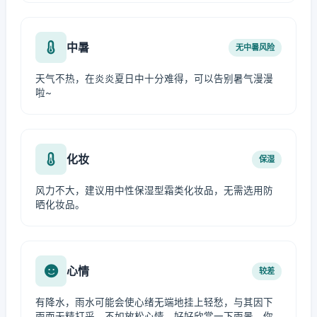
中暑
无中暑风险
天气不热，在炎炎夏日中十分难得，可以告别暑气漫漫
啦~
化妆
保湿
风力不大，建议用中性保湿型霜类化妆品，无需选用防
晒化妆品。
心情
较差
有降水，雨水可能会使心绪无端地挂上轻愁，与其因下
雨而无精打采，不如放松心情，好好欣赏一下雨景。你