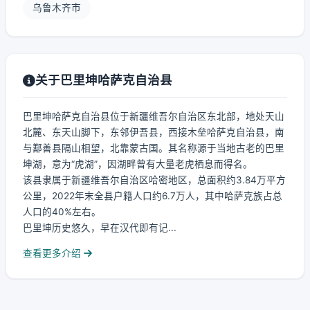
乌鲁木齐市
关于巴里坤哈萨克自治县
巴里坤哈萨克自治县位于新疆维吾尔自治区东北部，地处天山
北麓、东天山脚下，东邻伊吾县，西接木垒哈萨克自治县，南
与鄯善县隔山相望，北靠蒙古国。其名称源于当地古老的巴里
坤湖，意为“虎湖”，因湖畔曾有大量老虎栖息而得名。
该县隶属于新疆维吾尔自治区哈密地区，总面积约3.84万平方
公里，2022年末全县户籍人口约6.7万人，其中哈萨克族占总
人口的40%左右。
巴里坤历史悠久，早在汉代即有记...
查看更多介绍