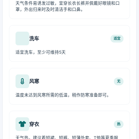
天气条件易诱发过敏，宜穿长衣长裤并佩戴好眼镜和口
罩，外出归来时及时清洁手和口鼻。
洗车
适宜
适宜洗车，至少可维持5天
风寒
无
温度未达到风寒所需的低温，稍作防寒准备即可。
穿衣
热
天气热，建议着短裙、短裤、短薄外套、T恤等夏季服