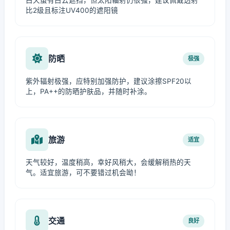
白天虽有白云遮挡，但太阳辐射仍很强，建议佩戴透射
比2级且标注UV400的遮阳镜
防晒
极强
紫外辐射极强，应特别加强防护，建议涂擦SPF20以
上，PA++的防晒护肤品，并随时补涂。
旅游
适宜
天气较好，温度稍高，幸好风稍大，会缓解稍热的天
气。适宜旅游，可不要错过机会呦！
交通
良好