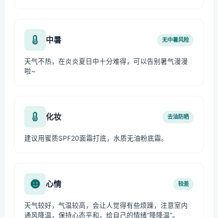
中暑
无中暑风险
天气不热，在炎炎夏日中十分难得，可以告别暑气漫漫
啦~
化妆
去油防晒
建议用蜜质SPF20面霜打底，水质无油粉底霜。
心情
较差
天气较好，气温较高，会让人觉得有些烦躁，注意室内
通风降温，保持心态平和，给自己的情绪“降降温”。