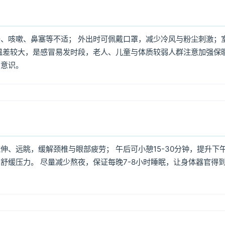
、咳嗽、鼻塞等不适； 外出时可佩戴口罩，减少冷风与粉尘刺激；
温差较大，是感冒易发时段，老人、儿童与体质较弱人群注意加强保
护意识。
、远眺，缓解颈椎与眼部疲劳； 午后可小憩15-30分钟，提升下
舒缓压力。 尽量减少熬夜，保证每晚7-8小时睡眠，让身体器官得