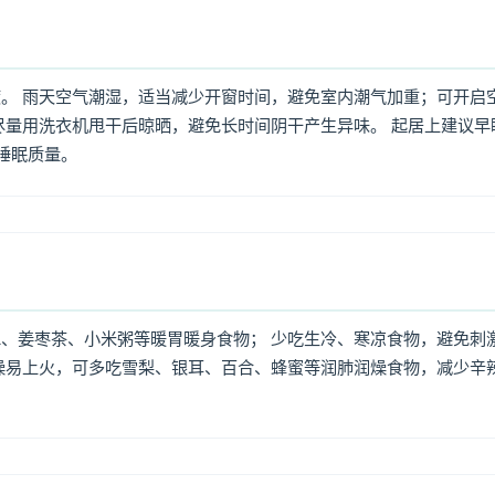
。 雨天空气潮湿，适当减少开窗时间，避免室内潮气加重；可开启
尽量用洗衣机甩干后晾晒，避免长时间阴干产生异味。 起居上建议早
高睡眠质量。
、姜枣茶、小米粥等暖胃暖身食物； 少吃生冷、寒凉食物，避免刺
燥易上火，可多吃雪梨、银耳、百合、蜂蜜等润肺润燥食物，减少辛