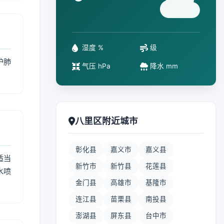
°
湿度 %
级
护肺
气压 hPa
降水 mm
八里区附近城市
彰化县
嘉义市
嘉义县
适当
新竹市
新竹县
花莲县
水喷
金门县
高雄市
基隆市
连江县
苗栗县
南投县
澎湖县
屏东县
台中市