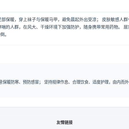
足部保暖，穿上袜子与保暖马甲，避免晨起外出受凉； 皮肤敏感人群
哮喘的人群，在风大、干燥环境下加强防护，随身携带常用药物。 居
摔倒。
注意保暖防寒、预防感冒； 坚持规律作息、合理饮食、适度护理，由内而外
友情链接