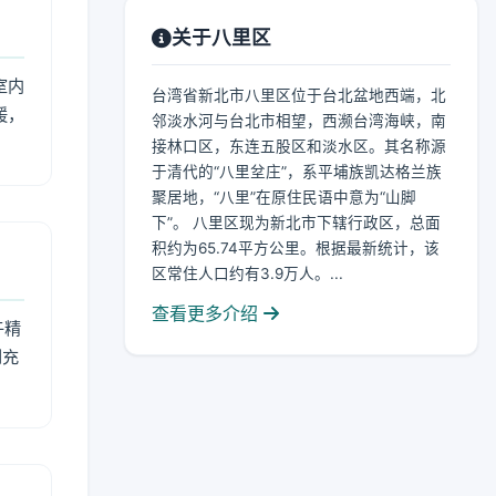
关于八里区
室内
台湾省新北市八里区位于台北盆地西端，北
暖，
邻淡水河与台北市相望，西濒台湾海峡，南
接林口区，东连五股区和淡水区。其名称源
于清代的“八里坌庄”，系平埔族凯达格兰族
聚居地，“八里”在原住民语中意为“山脚
下”。 八里区现为新北市下辖行政区，总面
积约为65.74平方公里。根据最新统计，该
区常住人口约有3.9万人。...
查看更多介绍
午精
到充