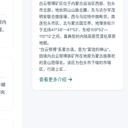
白云鄂博矿区位于内蒙古自治区西部、包头
市北部，地处阴山山脉北麓，东与达尔罕茂
明安联合旗接壤，西与乌拉特中旗毗邻，南
室内
连包头市区，北与蒙古国交界，地理坐标介
暖，
于北纬41°38′—41°52′、东经109°52′—
110°12′之间，属典型的内陆高原荒漠化草原
地貌。
“白云鄂博”系蒙古语，意为“富饶的神山”，
因境内白云鄂博铁矿所在地原为蒙古族祭祀
的圣山而得名。该区为包头市下辖的市辖
区，行政上实...
查看更多介绍
午精
到充