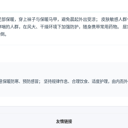
足部保暖，穿上袜子与保暖马甲，避免晨起外出受凉； 皮肤敏感人群
哮喘的人群，在风大、干燥环境下加强防护，随身携带常用药物。 居
摔倒。
注意保暖防寒、预防感冒； 坚持规律作息、合理饮食、适度护理，由内而外
友情链接