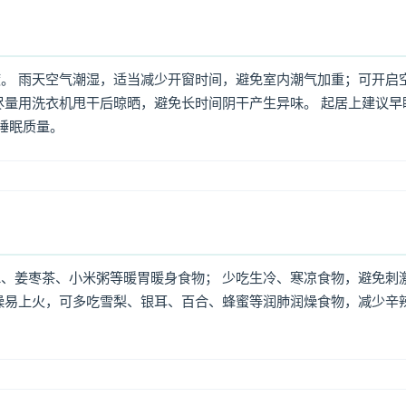
。 雨天空气潮湿，适当减少开窗时间，避免室内潮气加重；可开启
尽量用洗衣机甩干后晾晒，避免长时间阴干产生异味。 起居上建议早
高睡眠质量。
、姜枣茶、小米粥等暖胃暖身食物； 少吃生冷、寒凉食物，避免刺
燥易上火，可多吃雪梨、银耳、百合、蜂蜜等润肺润燥食物，减少辛