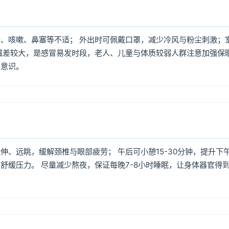
、咳嗽、鼻塞等不适； 外出时可佩戴口罩，减少冷风与粉尘刺激；
温差较大，是感冒易发时段，老人、儿童与体质较弱人群注意加强保
护意识。
、远眺，缓解颈椎与眼部疲劳； 午后可小憩15-30分钟，提升下
舒缓压力。 尽量减少熬夜，保证每晚7-8小时睡眠，让身体器官得