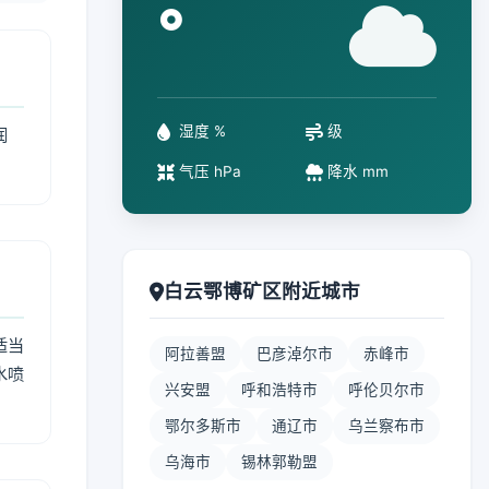
°
湿度 %
级
润
气压 hPa
降水 mm
白云鄂博矿区附近城市
适当
阿拉善盟
巴彦淖尔市
赤峰市
水喷
兴安盟
呼和浩特市
呼伦贝尔市
鄂尔多斯市
通辽市
乌兰察布市
乌海市
锡林郭勒盟