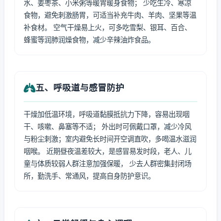
水、姜枣茶、小米粥等暖胃暖身食物； 少吃生冷、寒凉
食物，避免刺激肠胃，可适当补充牛肉、羊肉、坚果等温
补食材。 空气干燥易上火，可多吃雪梨、银耳、百合、
蜂蜜等润肺润燥食物，减少辛辣油炸食品。
五、呼吸道与感冒防护
干燥加低温环境，呼吸道黏膜抵抗力下降，容易出现咽
干、咳嗽、鼻塞等不适； 外出时可佩戴口罩，减少冷风
与粉尘刺激；室内避免长时间开空调直吹，多喝温水滋润
咽喉。 近期昼夜温差较大，是感冒易发时段，老人、儿
童与体质较弱人群注意加强保暖， 少去人群密集封闭场
所，勤洗手、常通风，提高自身防护意识。