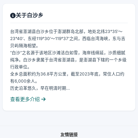
关于白沙乡
台湾省澎湖县白沙乡位于澎湖群岛北部，地处北纬23°35′～
23°40′、东经119°30′～119°37′之间，西临台湾海峡，东与吉
贝屿隔海相望。
“白沙”之名源于该地区沙滩洁白如雪，海岸线绵延，沙质细腻
纯净。白沙乡隶属于台湾省澎湖县，是澎湖县下辖的一个乡级
行政单位。
全乡总面积约为36.8平方公里，截至2023年底，常住人口约
有6,000余人。
历史沿革悠久，早在明清时期...
查看更多介绍
友情链接