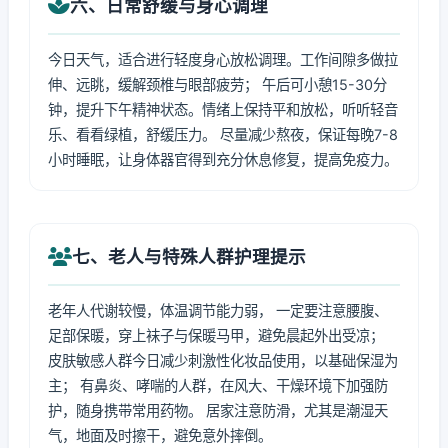
六、日常舒缓与身心调理
今日天气，适合进行轻度身心放松调理。工作间隙多做拉
伸、远眺，缓解颈椎与眼部疲劳； 午后可小憩15-30分
钟，提升下午精神状态。情绪上保持平和放松，听听轻音
乐、看看绿植，舒缓压力。 尽量减少熬夜，保证每晚7-8
小时睡眠，让身体器官得到充分休息修复，提高免疫力。
七、老人与特殊人群护理提示
老年人代谢较慢，体温调节能力弱， 一定要注意腰腹、
足部保暖，穿上袜子与保暖马甲，避免晨起外出受凉；
皮肤敏感人群今日减少刺激性化妆品使用，以基础保湿为
主； 有鼻炎、哮喘的人群，在风大、干燥环境下加强防
护，随身携带常用药物。 居家注意防滑，尤其是潮湿天
气，地面及时擦干，避免意外摔倒。