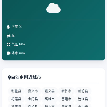
湿度 %
级
气压 hPa
降水 mm
白沙乡附近城市
彰化县
嘉义市
嘉义县
新竹市
新竹县
花莲县
金门县
高雄市
基隆市
连江县
苗栗县
南投县
新北市
屏东县
台中市