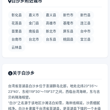
白沙乡附近城市
彰化县
嘉义市
嘉义县
新竹市
新竹县
花莲县
金门县
高雄市
基隆市
连江县
苗栗县
南投县
新北市
屏东县
台中市
台南市
台北市
台东县
桃园县
宜兰县
云林县
关于白沙乡
台湾省澎湖县白沙乡位于澎湖群岛北部，地处北纬23°35′～
23°40′、东经119°30′～119°37′之间，西临台湾海峡，东与吉
贝屿隔海相望。
“白沙”之名源于该地区沙滩洁白如雪，海岸线绵延，沙质细腻
纯净。白沙乡隶属于台湾省澎湖县，是澎湖县下辖的一个乡级