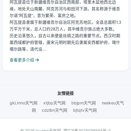
阿瓦提县位于新疆维吾尔自治区西南部，塔里木盆地西北边
缘，地处天山南麓、阿克苏河与和田河下游。其名称源于维吾
尔语“阿瓦提”，意为繁荣、富庶之地。
阿瓦提县隶属于新疆维吾尔自治区阿克苏地区。全县总面积1.3
万平方千米，总人口约28万人，其中维吾尔族占绝大多数。
历史沿革悠久，自古以来便是丝绸之路的重要节点。西汉时期
属西域都护府管辖，唐宋元明时期先后隶属安西都护府、喀什
噶尔路等，清代设...
查看更多介绍
友情链接
gkLmno天气网
xtjbp天气网
bbjpm天气网
neekeu天气
网
cdzlbn天气网
bjtqtv天气网
© 2026 lxyzmn天气网.
鄂ICP备2025098594号-2