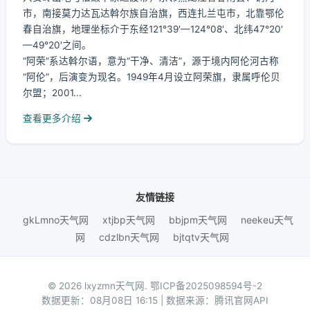
市，南接莫力达瓦达斡尔族自治旗，西连扎兰屯市，北靠鄂伦
春自治旗，地理坐标介于东经121°39′—124°08′、北纬47°20′
—49°20′之间。
“阿荣”系达斡尔语，意为“干净、清洁”，源于境内阿伦河古称
“阿伦”，后演变为现名。1949年4月设立阿荣旗，隶属呼伦贝
尔盟；2001...
查看更多介绍
友情链接
gkLmno天气网
xtjbp天气网
bbjpm天气网
neekeu天气
网
cdzlbn天气网
bjtqtv天气网
© 2026 lxyzmn天气网.
鄂ICP备2025098594号-2
数据更新：08月08日 16:15 | 数据来源：腾讯官网API