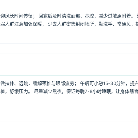
迎风长时间停留； 回家后及时清洗面部、鼻腔，减少过敏原附着。 
弱人群注意加强保暖， 少去人群密集封闭场所，勤洗手、常通风，
拉伸、远眺，缓解颈椎与眼部疲劳； 午后可小憩15-30分钟，提
植，舒缓压力。 尽量减少熬夜，保证每晚7-8小时睡眠，让身体器