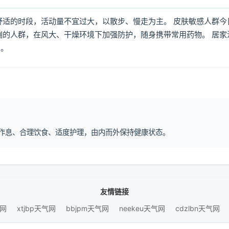
舒适的时段，活动量不宜过大，以散步、慢走为主。 皮肤敏感人群今
喘的人群，在风大、干燥环境下加强防护，随身携带常用药物。 居家
倒。
规律作息、合理饮食、适度护理，由内而外保持健康状态。
友情链接
气网
xtjbp天气网
bbjpm天气网
neekeu天气网
cdzlbn天气网