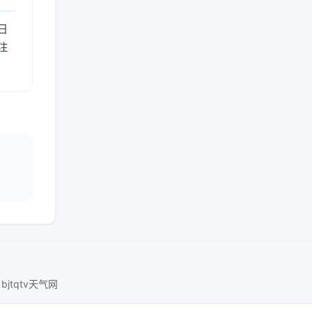
日
注
bjtqtv天气网