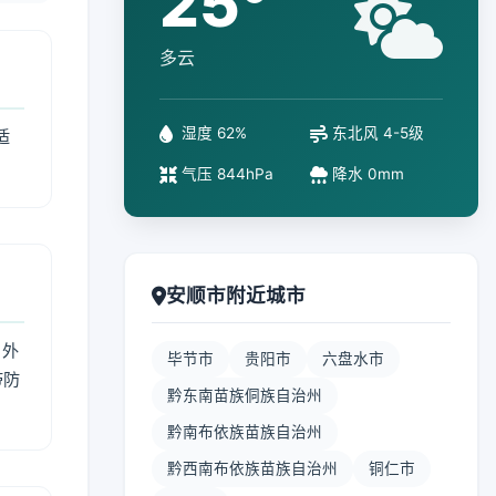
25°
多云
湿度 62%
东北风 4-5级
适
气压 844hPa
降水 0mm
安顺市附近城市
 外
毕节市
贵阳市
六盘水市
带防
黔东南苗族侗族自治州
黔南布依族苗族自治州
黔西南布依族苗族自治州
铜仁市