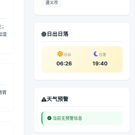
遵义市
生；
日出日落
加湿
。
日出
日落
06:26
19:40
肠胃
天气预警
当前无预警信息