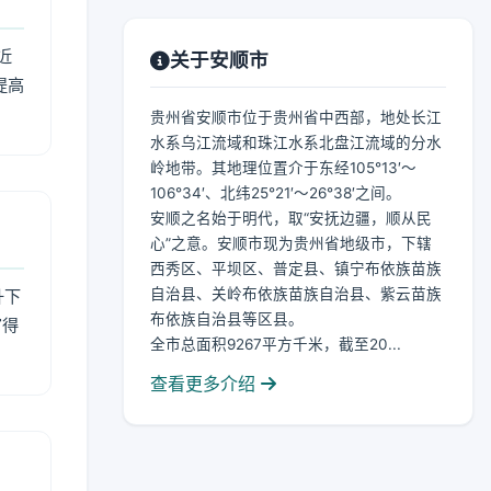
近
关于安顺市
提高
贵州省安顺市位于贵州省中西部，地处长江
水系乌江流域和珠江水系北盘江流域的分水
岭地带。其地理位置介于东经105°13′～
106°34′、北纬25°21′～26°38′之间。
安顺之名始于明代，取“安抚边疆，顺从民
心”之意。安顺市现为贵州省地级市，下辖
西秀区、平坝区、普定县、镇宁布依族苗族
自治县、关岭布依族苗族自治县、紫云苗族
升下
布依族自治县等区县。
官得
全市总面积9267平方千米，截至20...
查看更多介绍