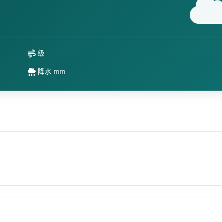
级
降水 mm