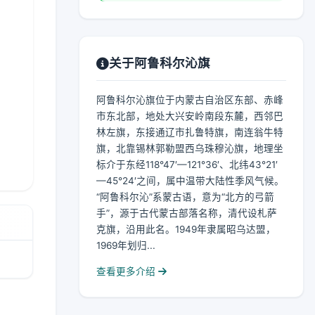
关于阿鲁科尔沁旗
阿鲁科尔沁旗位于内蒙古自治区东部、赤峰
市东北部，地处大兴安岭南段东麓，西邻巴
林左旗，东接通辽市扎鲁特旗，南连翁牛特
旗，北靠锡林郭勒盟西乌珠穆沁旗，地理坐
标介于东经118°47′—121°36′、北纬43°21′
—45°24′之间，属中温带大陆性季风气候。
“阿鲁科尔沁”系蒙古语，意为“北方的弓箭
手”，源于古代蒙古部落名称，清代设札萨
克旗，沿用此名。1949年隶属昭乌达盟，
1969年划归...
查看更多介绍