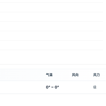
气温
风向
风力
0° ~ 0°
级