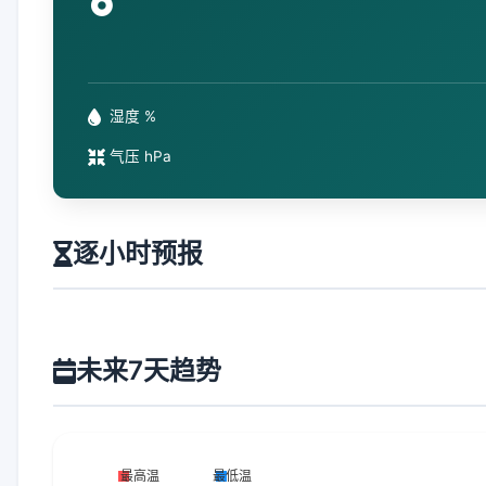
°
湿度 %
气压 hPa
逐小时预报
未来7天趋势