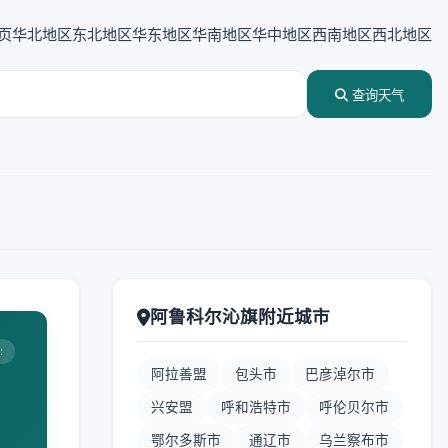
页
华北地区
东北地区
华东地区
华南地区
华中地区
西南地区
西北地区
查询天气
阿鲁科尔沁旗附近城市
:
阿拉善盟
包头市
巴彦淖尔市
兴安盟
呼和浩特市
呼伦贝尔市
鄂尔多斯市
通辽市
乌兰察布市