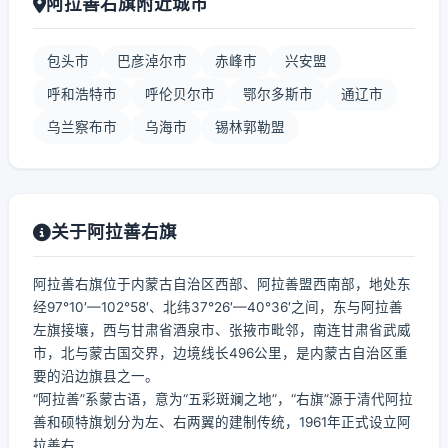
阿拉善右旗附近城市
包头市
巴彦淖尔市
赤峰市
兴安盟
呼和浩特市
呼伦贝尔市
鄂尔多斯市
通辽市
乌兰察布市
乌海市
锡林郭勒盟
关于阿拉善右旗
阿拉善右旗位于内蒙古自治区西部、阿拉善盟西南部，地处东
经97°10′—102°58′、北纬37°26′—40°36′之间，东与阿拉善
左旗接壤，西与甘肃省酒泉市、张掖市毗邻，南连甘肃省武威
市，北与蒙古国交界，边境线长496公里，是内蒙古自治区重
要的沿边旗县之一。
“阿拉善”系蒙古语，意为“五彩斑斓之地”，“右旗”源于清代阿拉
善和硕特旗划分为左、右两翼的建制传统，1961年正式设立阿
拉善右...