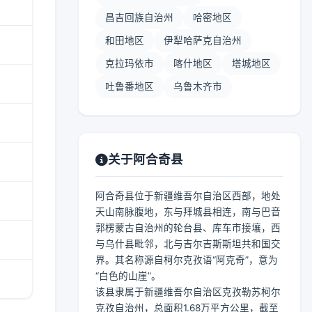
昌吉回族自治州
哈密地区
和田地区
伊犁哈萨克自治州
克拉玛依市
喀什地区
塔城地区
吐鲁番地区
乌鲁木齐市
关于阿合奇县
阿合奇县位于新疆维吾尔自治区西部，地处
天山南脉腹地，东与拜城县相连，南与巴音
郭楞蒙古自治州的轮台县、库车市接壤，西
与乌什县毗邻，北与吉尔吉斯斯坦共和国交
界。其名称源自柯尔克孜语“阿克奇”，意为
“白色的山崖”。
该县隶属于新疆维吾尔自治区克孜勒苏柯尔
克孜自治州，总面积1.68万平方公里，截至