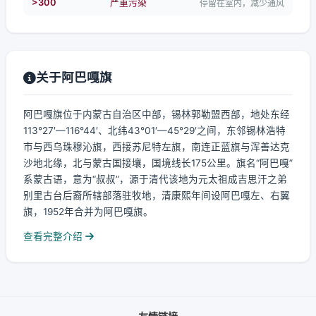
>300
严重污染
停留在室内，减少通风
关于阿巴嘎旗
阿巴嘎旗位于内蒙古自治区中部，锡林郭勒盟西部，地处东经
113°27′—116°44′、北纬43°01′—45°29′之间，东邻锡林浩特
市与西乌珠穆沁旗，西接苏尼特左旗，南连正蓝旗与浑善达克
沙地北缘，北与蒙古国接壤，国境线长175公里。旗名“阿巴嘎”
系蒙古语，意为“叔叔”，源于清代该地为元太祖成吉思汗之弟
别里古台后裔所辖部落驻牧地，清康熙年间设阿巴嘎左、右翼
旗，1952年合并为阿巴嘎旗。
查看完整介绍