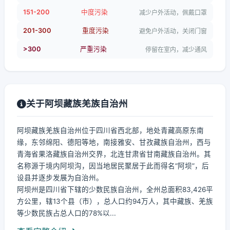
151-200
中度污染
减少户外活动，佩戴口罩
201-300
重度污染
避免户外活动，关闭门窗
>300
严重污染
停留在室内，减少通风
关于阿坝藏族羌族自治州
阿坝藏族羌族自治州位于四川省西北部，地处青藏高原东南
缘，东邻绵阳、德阳等地，南接雅安、甘孜藏族自治州，西与
青海省果洛藏族自治州交界，北连甘肃省甘南藏族自治州。其
名称源于境内阿坝沟，因当地居民聚居于此而得名“阿坝”，后
设县并逐步发展为自治州。
阿坝州是四川省下辖的少数民族自治州，全州总面积83,426平
方公里，辖13个县（市），总人口约94万人，其中藏族、羌族
等少数民族占总人口的78%以...