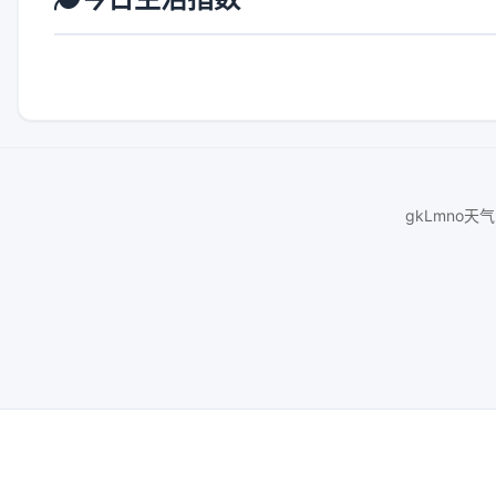
gkLmno天