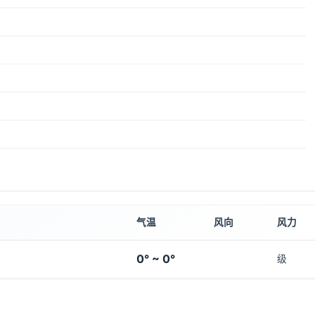
气温
风向
风力
0° ~ 0°
级