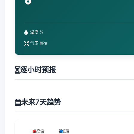
°
湿度 %
气压 hPa
逐小时预报
未来7天趋势