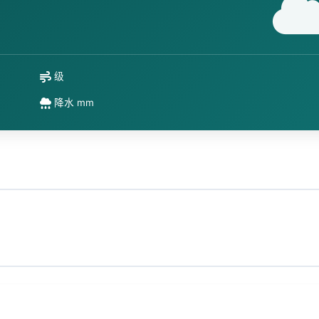
级
降水 mm