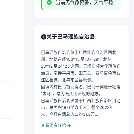
当前无气象预警，天气平稳
关于巴马瑶族自治县
巴马瑶族自治县位于广西壮族自治区西北
部，地处东经106°45′至107°28′，北纬
23°42′至24°23′之间。县境东邻大化瑶族自
治县，南接平果市、田东县，西与百色市右
江区相连，北与东兰县毗邻。
因境内有巴马镇而得名，巴马一词源于壮语
“岜马”，意为石头山环绕的地方。
巴马瑶族自治县隶属于广西壮族自治区河池
市，总面积1971平方千米，截至2022年
末，全县户籍总人口约31.2万...
查看更多介绍