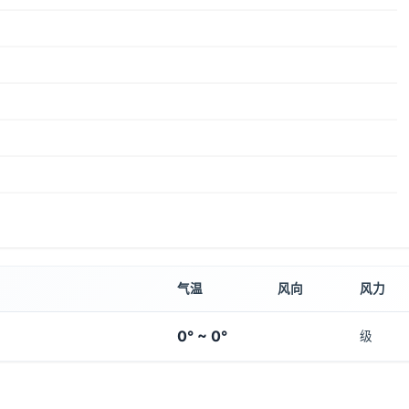
气温
风向
风力
0° ~ 0°
级