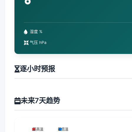
°
湿度 %
气压 hPa
逐小时预报
未来7天趋势