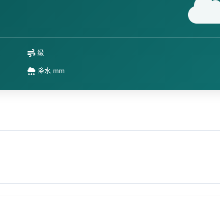
级
降水 mm