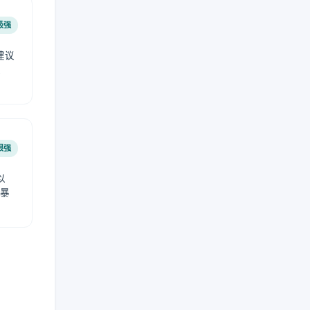
极强
建议
肤
很强
以
免暴