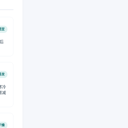
适宜
后
易发
寒冷
增减
干燥