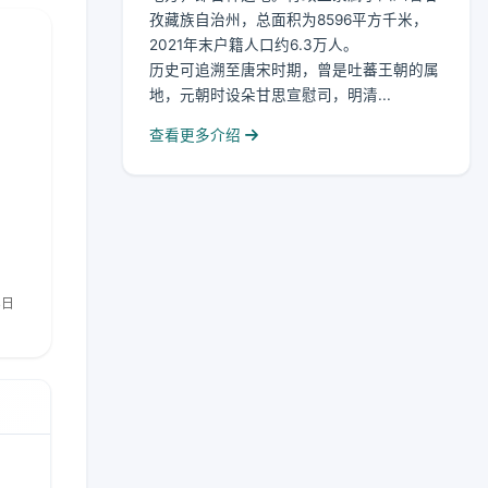
孜藏族自治州，总面积为8596平方千米，
2021年末户籍人口约6.3万人。
历史可追溯至唐宋时期，曾是吐蕃王朝的属
地，元朝时设朵甘思宣慰司，明清...
查看更多介绍