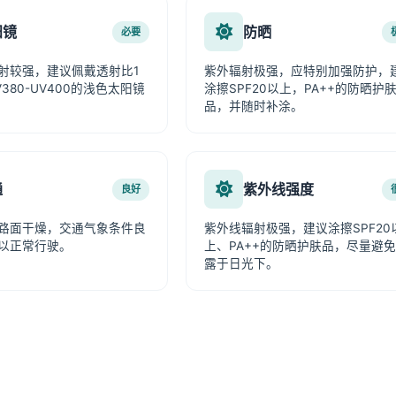
阳镜
防晒
必要
射较强，建议佩戴透射比1
紫外辐射极强，应特别加强防护，
380-UV400的浅色太阳镜
涂擦SPF20以上，PA++的防晒护
品，并随时补涂。
通
紫外线强度
良好
路面干燥，交通气象条件良
紫外线辐射极强，建议涂擦SPF20
以正常行驶。
上、PA++的防晒护肤品，尽量避
露于日光下。