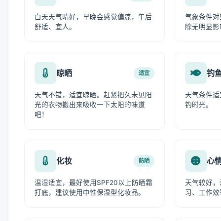
白天天气晴好，早晚会感觉偏凉，午后
气象条件对
舒适、宜人。
除无明显影
晾晒
钓
适宜
天气不错，适宜晾晒。赶紧把久未见阳
天气条件适
光的衣物搬出来吸收一下太阳的味道
钓时光。
吧！
化妆
心
防晒
温湿适宜，最好使用SPF20以上防晒霜
天气较好，
打底，建议使用中性保湿型化妆品。
习、工作效