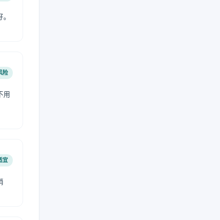
好。
风险
不用
适宜
稍