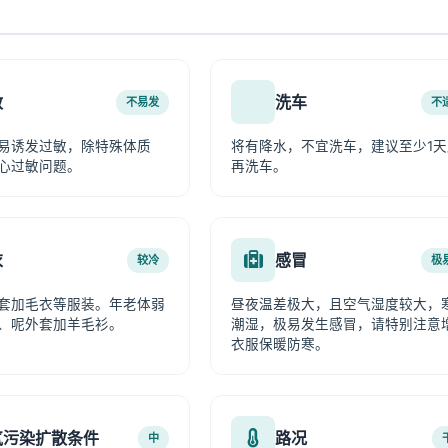
敏
洗车
不易发
不
易诱发过敏，除特殊体质
将有降水，不宜洗车，建议至少1天
心过敏问题。
再洗车。
衣
感冒
较冷
极
套加毛衣等服装。年老体弱
昼夜温差极大，且空气湿度较大，
、呢外套加羊毛衫。
潮湿，极易发生感冒，请特别注意
衣服保暖防寒。
气污染扩散条件
路况
中