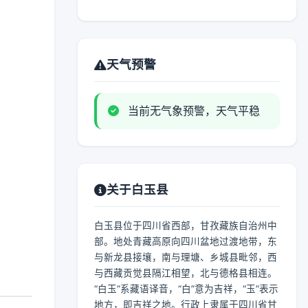
天气预警
当前无气象预警，天气平稳
关于白玉县
白玉县位于四川省西部，甘孜藏族自治州中
部。地处青藏高原向四川盆地过渡地带，东
与新龙县接壤，南与理塘、乡城县毗邻，西
与西藏贡觉县隔江相望，北与德格县相连。
“白玉”系藏语译音，“白”意为吉祥，“玉”表示
地方，即吉祥之地。行政上隶属于四川省甘