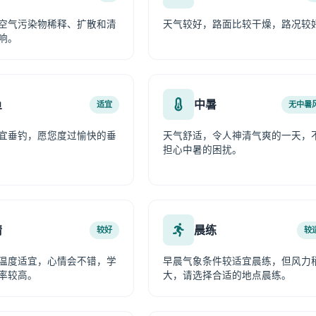
空气污染物稀释、扩散和清
天气较好，路面比较干燥，路况较
响。
鱼
中暑
适宜
无中暑
宜垂钓，愿您度过愉快的垂
天气舒适，令人神清气爽的一天，
担心中暑的困扰。
情
晨练
较好
较
温度适宜，心情会不错，学
早晨气象条件较适宜晨练，但风力
率较高。
大，请选择合适的地点晨练。