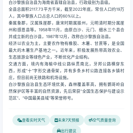
白沙黎族自治县为海南省直辖自治县，行政级别为县级。
全县总面积2117.73平方千米，截至2022年底，常住人口约19万
人，其中黎族人口占总人口的60%以上。
秦属象郡，汉属珠崖郡，唐宋时期属振州，元明清时期分属崖
州和感恩县等。1958年11月，由原白沙、元门、细水三个县合
并成立新的白沙县，1987年12月，改称白沙黎族自治县。
经济以农业为主，主要农作物有橡胶、木薯、甘蔗等，是全国
最大的木薯生产基地之一。近年来，积极发展热带高效农业、
生态旅游业等绿色产业，不断优化产业结构。
交通方面，境内有海榆中线公路纵贯南北，牙邦公路横穿东
西，形成“十”字形交通骨架，并有多条乡村公路连接各乡镇村
庄，但目前尚无铁路和机场设施。
白沙黎族自治县生态环境优美，森林覆盖率高，拥有鹦哥岭自
然保护区等丰富的自然资源，先后荣获“全国生态保护与建设示
范区”、“中国最美县域”等荣誉称号。
查看实时天气
未来7天预报
空气质量查询
出行建议