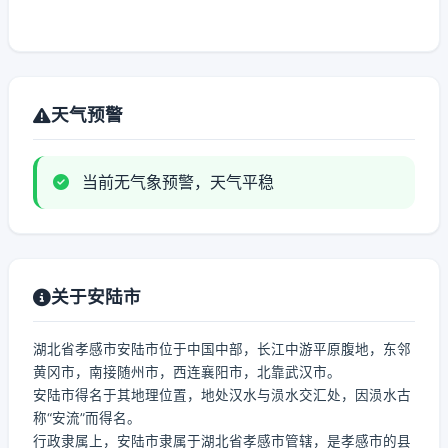
天气预警
当前无气象预警，天气平稳
关于安陆市
湖北省孝感市安陆市位于中国中部，长江中游平原腹地，东邻
黄冈市，南接随州市，西连襄阳市，北靠武汉市。
安陆市得名于其地理位置，地处汉水与涢水交汇处，因涢水古
称“安流”而得名。
行政隶属上，安陆市隶属于湖北省孝感市管辖，是孝感市的县