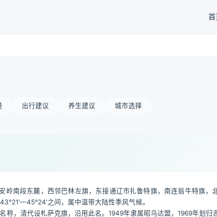
首
量
出行建议
养生建议
城市选择
安岭南段东麓，西邻巴林左旗，东接通辽市扎鲁特旗，南连翁牛特旗，
43°21′—45°24′之间，属中温带大陆性季风气候。
名称，清代设札萨克旗，沿用此名。1949年隶属昭乌达盟，1969年划归