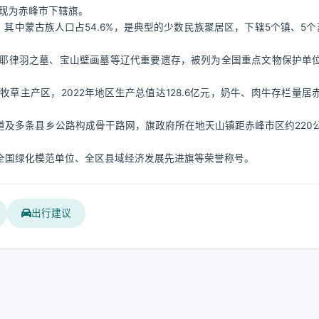
，现为赤峰市下辖旗。
万人，其中蒙古族人口占54.6%，是典型的少数民族聚居区，下辖5个镇、5个
耶律羽之墓、宝山壁画墓等辽代重要遗存，被列为全国重点文物保护单
草主产区，2022年地区生产总值达128.6亿元，奶牛、肉牛存栏量居
。
省道及多条县乡公路构成骨干路网，旗政府所在地天山镇距赤峰市区约220
全国绿化模范单位、全区县域经济发展先进旗等荣誉称号。
出行建议