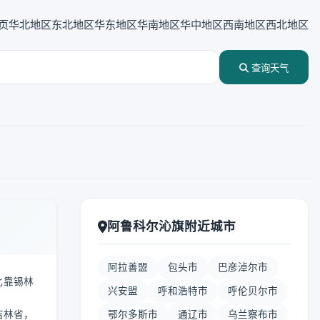
页
华北地区
东北地区
华东地区
华南地区
华中地区
西南地区
西北地区
查询天气
阿鲁科尔沁旗附近城市
阿拉善盟
包头市
巴彦淖尔市
北靠锡林
兴安盟
呼和浩特市
呼伦贝尔市
吉林省，
鄂尔多斯市
通辽市
乌兰察布市