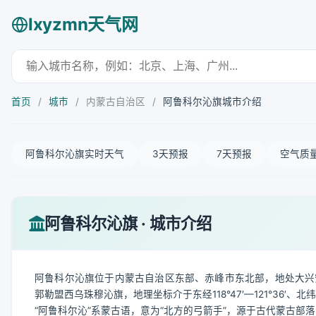
lxyzmn天气网
首页
/
城市
/
内蒙古自治区
/
阿鲁科尔沁旗城市介绍
阿鲁科尔沁旗实时天气
3天预报
7天预报
空气质
阿鲁科尔沁旗 · 城市介绍
阿鲁科尔沁旗位于内蒙古自治区东部、赤峰市东北部，地处大兴
郭勒盟西乌珠穆沁旗，地理坐标介于东经118°47′—121°36′、北纬
“阿鲁科尔沁”系蒙古语，意为“北方的弓箭手”，源于古代蒙古部落