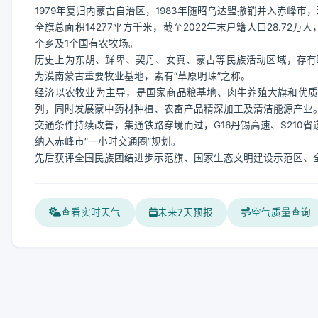
1979年复归内蒙古自治区，1983年随昭乌达盟撤销并入赤峰市
全旗总面积14277平方千米，截至2022年末户籍人口28.72
个乡及1个国有农牧场。
历史上为东胡、鲜卑、契丹、女真、蒙古等民族活动区域，存有
为漠南蒙古重要牧业基地，素有“草原明珠”之称。
经济以农牧业为主导，是国家商品粮基地、肉牛养殖大旗和优质牧
列，同时发展蒙中药材种植、农畜产品精深加工及清洁能源产业
交通条件持续改善，集通铁路穿境而过，G16丹锡高速、S210
纳入赤峰市“一小时交通圈”规划。
先后获评全国民族团结进步示范旗、国家生态文明建设示范区、
查看实时天气
未来7天预报
空气质量查询