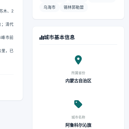
乌海市
锡林郭勒盟
苏木、2
位；清代
城市基本信息
赤峰市前
公里，已
所属省份
内蒙古自治区
城市名称
阿鲁科尔沁旗