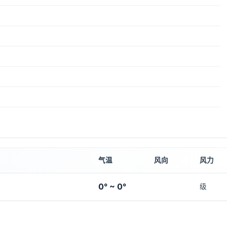
气温
风向
风力
0° ~ 0°
级