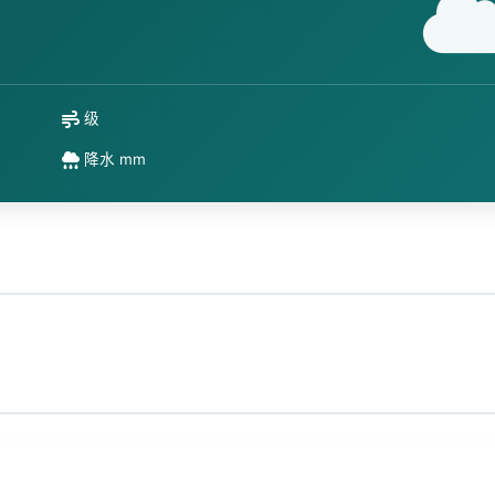
级
降水 mm