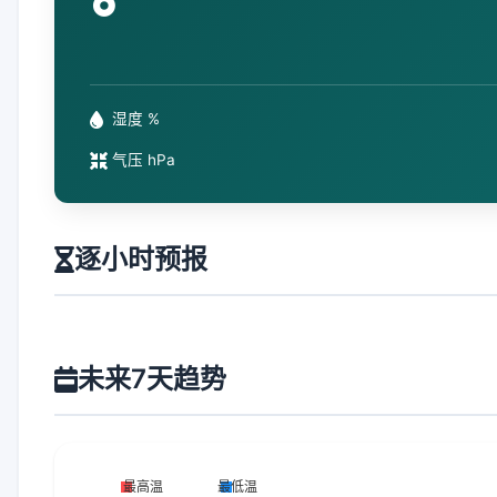
°
湿度 %
气压 hPa
逐小时预报
未来7天趋势