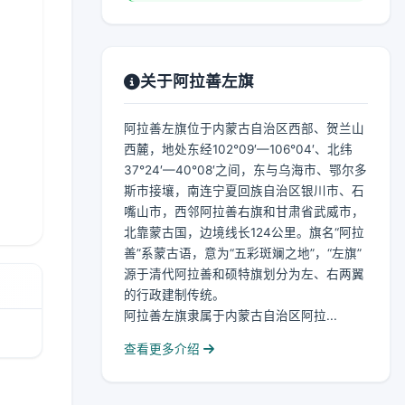
关于阿拉善左旗
阿拉善左旗位于内蒙古自治区西部、贺兰山
西麓，地处东经102°09′—106°04′、北纬
37°24′—40°08′之间，东与乌海市、鄂尔多
斯市接壤，南连宁夏回族自治区银川市、石
嘴山市，西邻阿拉善右旗和甘肃省武威市，
北靠蒙古国，边境线长124公里。旗名“阿拉
善”系蒙古语，意为“五彩斑斓之地”，“左旗”
源于清代阿拉善和硕特旗划分为左、右两翼
的行政建制传统。
阿拉善左旗隶属于内蒙古自治区阿拉...
查看更多介绍