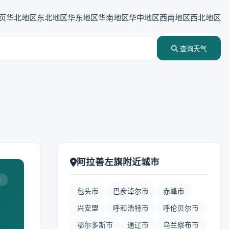
页
华北地区
东北地区
华东地区
华南地区
华中地区
西南地区
西北地区
查询天气
阿拉善左旗附近城市
:
包头市
巴彦淖尔市
赤峰市
兴安盟
呼和浩特市
呼伦贝尔市
鄂尔多斯市
通辽市
乌兰察布市