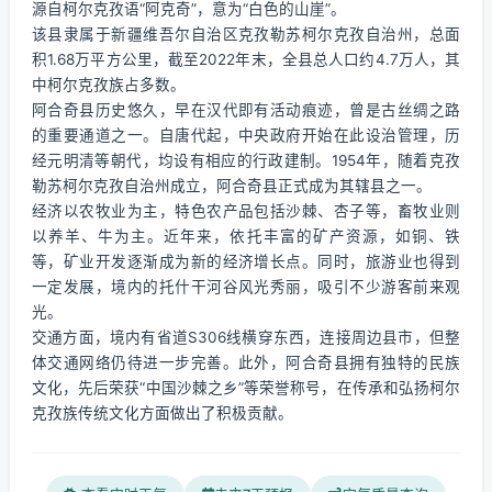
源自柯尔克孜语“阿克奇”，意为“白色的山崖”。
该县隶属于新疆维吾尔自治区克孜勒苏柯尔克孜自治州，总面
积1.68万平方公里，截至2022年末，全县总人口约4.7万人，其
中柯尔克孜族占多数。
阿合奇县历史悠久，早在汉代即有活动痕迹，曾是古丝绸之路
的重要通道之一。自唐代起，中央政府开始在此设治管理，历
经元明清等朝代，均设有相应的行政建制。1954年，随着克孜
勒苏柯尔克孜自治州成立，阿合奇县正式成为其辖县之一。
经济以农牧业为主，特色农产品包括沙棘、杏子等，畜牧业则
以养羊、牛为主。近年来，依托丰富的矿产资源，如铜、铁
等，矿业开发逐渐成为新的经济增长点。同时，旅游业也得到
一定发展，境内的托什干河谷风光秀丽，吸引不少游客前来观
光。
交通方面，境内有省道S306线横穿东西，连接周边县市，但整
体交通网络仍待进一步完善。此外，阿合奇县拥有独特的民族
文化，先后荣获“中国沙棘之乡”等荣誉称号，在传承和弘扬柯尔
克孜族传统文化方面做出了积极贡献。