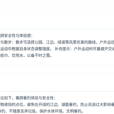
兼顾安全性与体验感：
动与散步：散步可选择公园、江边、绿道等风景优美的路线，户外运
运动中根据自身状态调整强度。 补充提示：户外运动时尽量避开交
量纸巾、饮用水，以备不时之需。
建议如下，兼顾垂钓体验与安全性：
筑物遮挡的点位，避免在开阔的江边、湖面垂钓，防止风浪过大影响
垂钓、不随意丢弃垃圾，保护水体环境，文明垂钓。