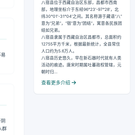
八宿县位于西藏自治区东部，昌都市西南
部，地理坐标介于东经96°23′-97°28′，北
纬30°01′-31°04′之间。其名称源于藏语“八”
意为“兄弟”，“宿”意为“团结”，寓意各民族团
结如兄弟。
八宿县隶属于西藏自治区昌都市，总面积约
12755平方千米，根据最新统计，全县常住
人口约为5.6万人。
不易
八宿县历史悠久，早在新石器时代就有人类
活动的痕迹。唐宋时期属吐蕃政权管辖，元
朝时归...
查看更多介绍
于阴
人群