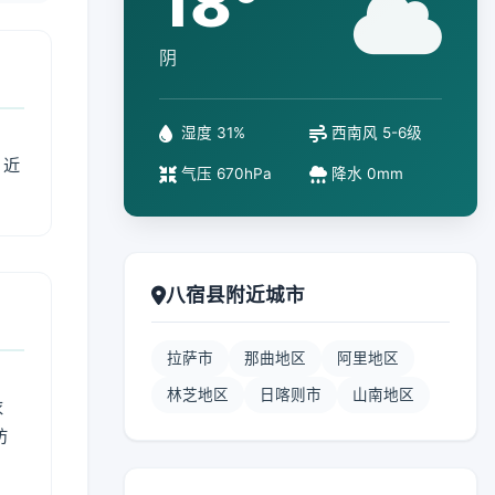
18°
阴
湿度 31%
西南风 5-6级
、近
气压 670hPa
降水 0mm
八宿县附近城市
拉萨市
那曲地区
阿里地区
林芝地区
日喀则市
山南地区
衣
防