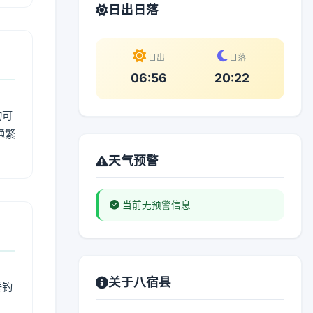
日出日落
日出
日落
06:56
20:22
动可
通繁
天气预警
当前无预警信息
关于八宿县
垂钓