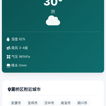
30°
阴
湿度 62%
南风 3-4级
气压 961hPa
降水 0mm
灞桥区附近城市
安康市
宝鸡市
汉中市
商洛市
铜川市