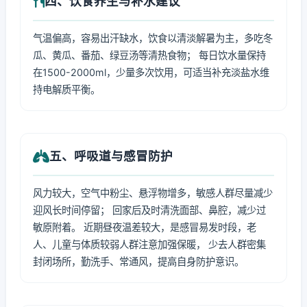
四、饮食养生与补水建议
气温偏高，容易出汗缺水，饮食以清淡解暑为主，多吃冬
瓜、黄瓜、番茄、绿豆汤等清热食物； 每日饮水量保持
在1500-2000ml，少量多次饮用，可适当补充淡盐水维
持电解质平衡。
五、呼吸道与感冒防护
风力较大，空气中粉尘、悬浮物增多，敏感人群尽量减少
迎风长时间停留； 回家后及时清洗面部、鼻腔，减少过
敏原附着。 近期昼夜温差较大，是感冒易发时段，老
人、儿童与体质较弱人群注意加强保暖， 少去人群密集
封闭场所，勤洗手、常通风，提高自身防护意识。