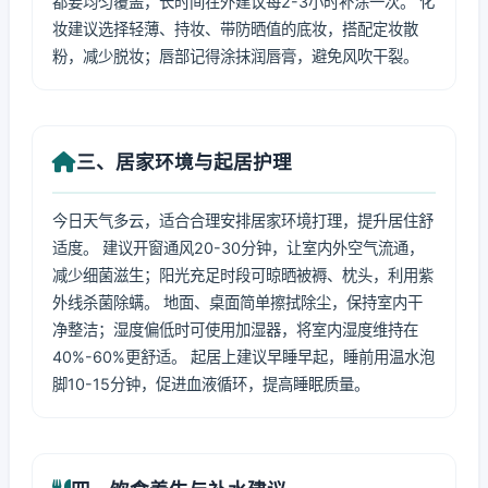
都要均匀覆盖，长时间在外建议每2-3小时补涂一次。 化
妆建议选择轻薄、持妆、带防晒值的底妆，搭配定妆散
粉，减少脱妆；唇部记得涂抹润唇膏，避免风吹干裂。
三、居家环境与起居护理
今日天气多云，适合合理安排居家环境打理，提升居住舒
适度。 建议开窗通风20-30分钟，让室内外空气流通，
减少细菌滋生；阳光充足时段可晾晒被褥、枕头，利用紫
外线杀菌除螨。 地面、桌面简单擦拭除尘，保持室内干
净整洁；湿度偏低时可使用加湿器，将室内湿度维持在
40%-60%更舒适。 起居上建议早睡早起，睡前用温水泡
脚10-15分钟，促进血液循环，提高睡眠质量。