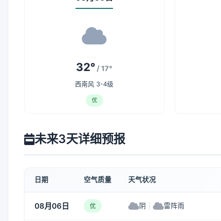
32°
/ 17°
西南风 3-4级
优
未来3天详细预报
日期
空气质量
天气状况
08月06日
阴
|
雷阵雨
优