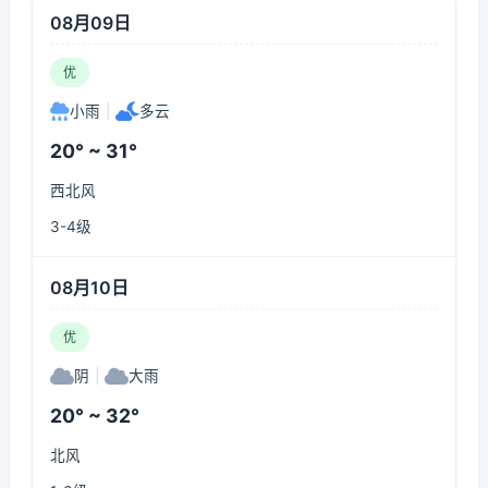
08月09日
优
小雨
|
多云
20° ~ 31°
西北风
3-4级
08月10日
优
阴
|
大雨
20° ~ 32°
北风