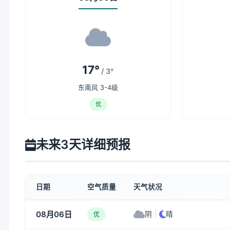
17°
/ 3°
东南风 3-4级
优
未来3天详细预报
日期
空气质量
天气状况
08月06日
阴
|
晴
优