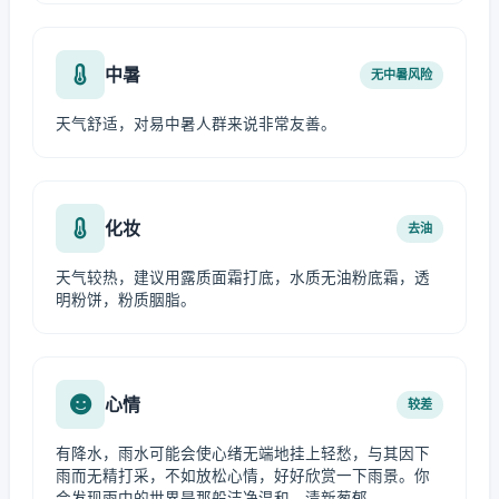
中暑
无中暑风险
天气舒适，对易中暑人群来说非常友善。
化妆
去油
天气较热，建议用露质面霜打底，水质无油粉底霜，透
明粉饼，粉质胭脂。
心情
较差
有降水，雨水可能会使心绪无端地挂上轻愁，与其因下
雨而无精打采，不如放松心情，好好欣赏一下雨景。你
会发现雨中的世界是那般洁净温和、清新葱郁。