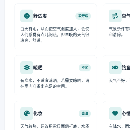
舒适度
空
较舒适
白天有雨，从而使空气湿度加大，会使
气象条件有
人们感觉有点儿闷热，但早晚的天气很
和清除。
凉爽、舒适。
晾晒
钓
不宜
有降水，不适宜晾晒。若需要晾晒，请
天气不好，
在室内准备出充足的空间。
化妆
心
去油
天气较热，建议用露质面霜打底，水质
有降水，雨