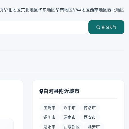
页
华北地区
东北地区
华东地区
华南地区
华中地区
西南地区
西北地区
查询天气
白河县附近城市
宝鸡市
汉中市
商洛市
铜川市
渭南市
西安市
咸阳市
西咸新区
延安市