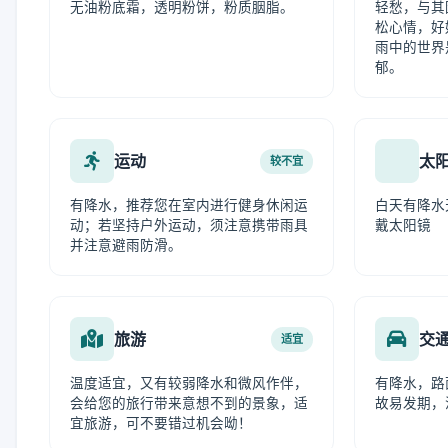
无油粉底霜，透明粉饼，粉质胭脂。
轻愁，与其
松心情，好
雨中的世界
郁。
运动
太
较不宜
有降水，推荐您在室内进行健身休闲运
白天有降水
动；若坚持户外运动，须注意携带雨具
戴太阳镜
并注意避雨防滑。
旅游
交
适宜
温度适宜，又有较弱降水和微风作伴，
有降水，路
会给您的旅行带来意想不到的景象，适
故易发期，
宜旅游，可不要错过机会呦！