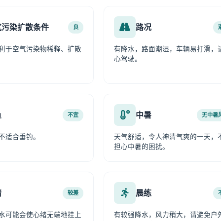
气污染扩散条件
路况
良
利于空气污染物稀释、扩散
有降水，路面潮湿，车辆易打滑，
心驾驶。
鱼
中暑
不宜
无中暑
不适合垂钓。
天气舒适，令人神清气爽的一天，
担心中暑的困扰。
情
晨练
较差
水可能会使心绪无端地挂上
有较强降水，风力稍大，请避免户