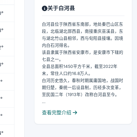
关于白河县
0°
白河县位于陕西省东南部，地处秦巴山区东
3°
段，北临湖北郧西县，南接重庆巫溪县，东
与湖北竹山县相邻，西与旬阳县接壤。因境
内白石河得名。
2°
该县隶属于陕西省安康市，是安康市下辖的
七县之一。
3°
全县总面积1450平方千米，截至2022年
末，常住人口约16.8万人。
白河历史悠久，春秋时期属庸国地，战国时
°
期归楚，秦统一后设县制，历经多次变革，
至民国二年（1913年）改称白河县至今。
°
...
查看完整介绍
°
4°