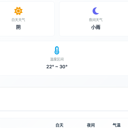
白天天气
夜间天气
阴
小雨
温度区间
22° ~ 30°
白天
夜间
气温