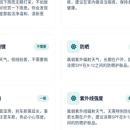
因下雨而无精打采，不如放
练，建议在室内做适当锻炼，保持
好欣赏一下雨景。你会发现
健康。
是那般洁净温和、清新葱
阳镜
防晒
不需要
天气，视线较差，不需要佩
属弱紫外辐射天气，长期在户外，
涂擦SPF在8-12之间的防晒护肤品
通
紫外线强度
一般
面湿滑，刹车距离延长，事
属弱紫外线辐射天气，无需特别防
注意车距，务必小心驾驶。
若长期在户外，建议涂擦SPF在8-1
间的防晒护肤品。