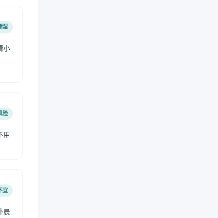
潮湿
请小
风险
不用
不宜
外晨