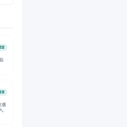
适宜
后
易发
生感
护。