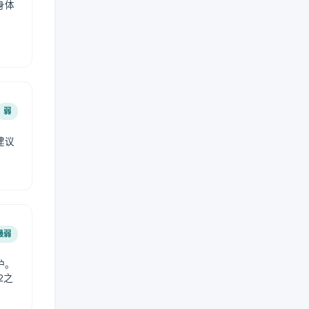
身体
弱
建议
。
最弱
护。
2之