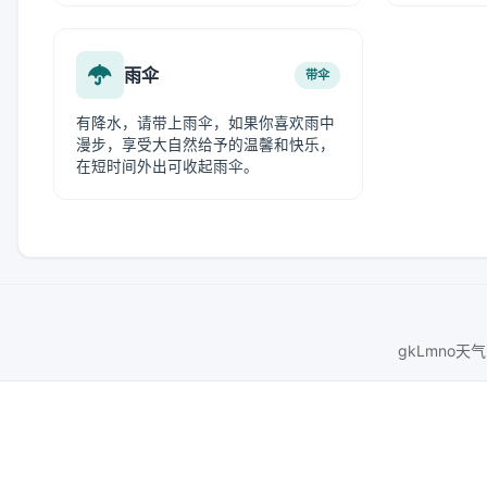
雨伞
带伞
有降水，请带上雨伞，如果你喜欢雨中
漫步，享受大自然给予的温馨和快乐，
在短时间外出可收起雨伞。
gkLmno天