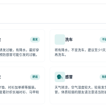
敏
洗车
易发
不
诱发过敏，有降水，最好穿
将有降水，不宜洗车，建议至少1天
预防感冒可能引发的过敏。
再洗车。
衣
感冒
舒适
较
T恤、衬衫加单裤等服装。
天气转凉，空气湿度较大，较易发
宜着针织长袖衬衫、马甲和
冒，体质较弱的朋友请注意适当防