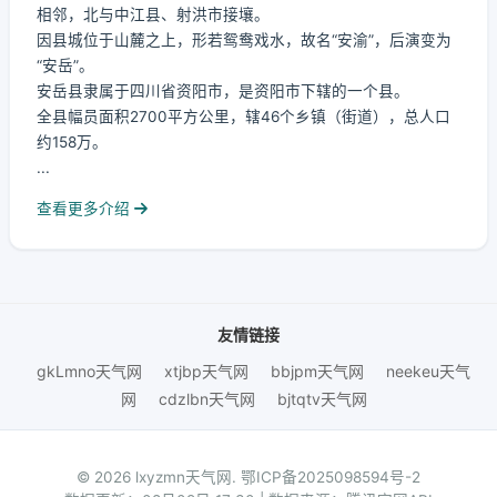
相邻，北与中江县、射洪市接壤。
因县城位于山麓之上，形若鸳鸯戏水，故名“安渝”，后演变为
“安岳”。
安岳县隶属于四川省资阳市，是资阳市下辖的一个县。
全县幅员面积2700平方公里，辖46个乡镇（街道），总人口
约158万。
...
查看更多介绍
友情链接
gkLmno天气网
xtjbp天气网
bbjpm天气网
neekeu天气
网
cdzlbn天气网
bjtqtv天气网
© 2026 lxyzmn天气网.
鄂ICP备2025098594号-2