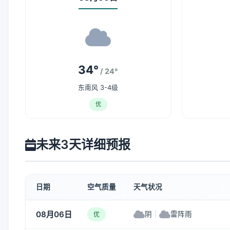
34°
/ 24°
东南风 3-4级
优
未来3天详细预报
日期
空气质量
天气状况
08月06日
阴
|
雷阵雨
优