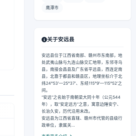
鹰潭市
关于安远县
安远县位于江西省南部、赣州市东南部，地
处武夷山脉与九连山脉交汇地带，东邻寻乌
县，南接会昌县及广东省平远县，西连定南
县，北靠于都县和赣县区，地理坐标介于北
纬24°53′—25°37′、东经115°9′—115°52′之
间。
“安远”之名始于南朝梁大同十年（公元544
年），取“安定远方”之意，寓意边陲安宁、
长治久安，历代沿用未改。
安远县为江西省直辖、赣州市代管的县级行
政单位，隶属关...