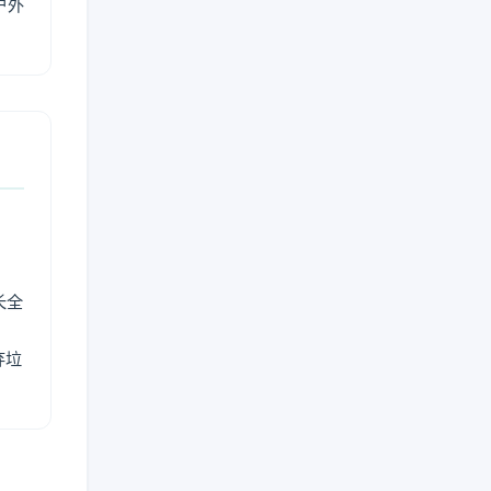
户外
长全
弃垃