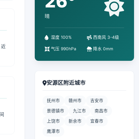
26°
晴
湿度 100%
西南风 3-4级
、近
气压 990hPa
降水 0mm
安源区附近城市
抚州市
赣州市
吉安市
景德镇市
九江市
南昌市
间
上饶市
新余市
宜春市
鹰潭市