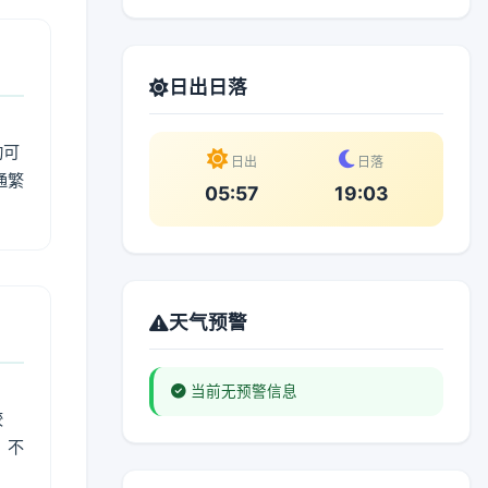
日出日落
动可
日出
日落
通繁
05:57
19:03
天气预警
当前无预警信息
较
、不