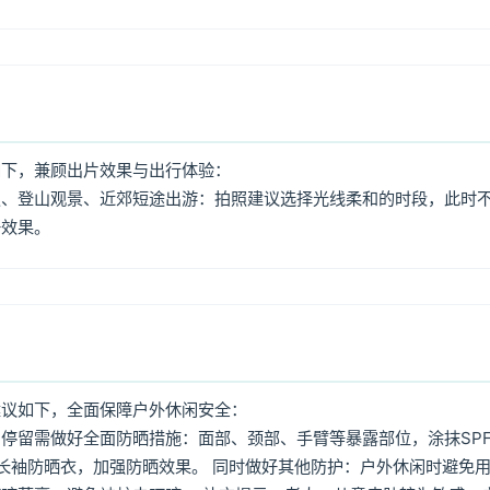
如下，兼顾出片效果与出行体验：
照、登山观景、近郊短途出游：拍照建议选择光线柔和的时段，此时
好效果。
建议如下，全面保障户外休闲安全：
停留需做好全面防晒措施：面部、颈部、手臂等暴露部位，涂抹SPF
着长袖防晒衣，加强防晒效果。 同时做好其他防护：户外休闲时避免