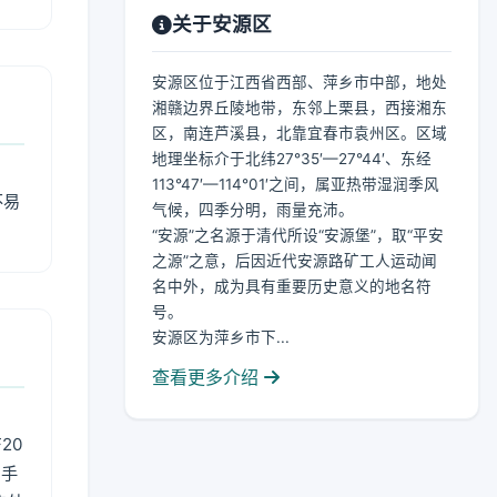
关于安源区
安源区位于江西省西部、萍乡市中部，地处
湘赣边界丘陵地带，东邻上栗县，西接湘东
区，南连芦溪县，北靠宜春市袁州区。区域
地理坐标介于北纬27°35′—27°44′、东经
113°47′—114°01′之间，属亚热带湿润季风
不易
气候，四季分明，雨量充沛。
“安源”之名源于清代所设“安源堡”，取“平安
之源”之意，后因近代安源路矿工人运动闻
名中外，成为具有重要历史意义的地名符
号。
安源区为萍乡市下...
查看更多介绍
20
用手