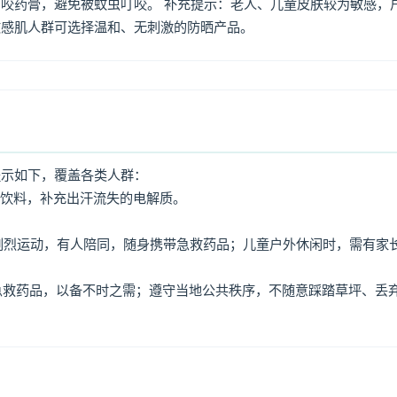
咬药膏，避免被蚊虫叮咬。 补充提示：老人、儿童皮肤较为敏感，
敏感肌人群可选择温和、无刺激的防晒产品。
提示如下，覆盖各类人群：
动饮料，补充出汗流失的电解质。
免剧烈运动，有人陪同，随身携带急救药品；儿童户外休闲时，需有家
、急救药品，以备不时之需；遵守当地公共秩序，不随意踩踏草坪、丢