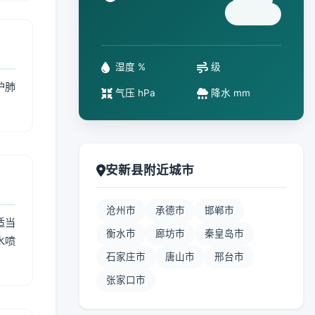
°
湿度 %
级
护肺
气压 hPa
降水 mm
安新县附近城市
沧州市
承德市
邯郸市
适当
衡水市
廊坊市
秦皇岛市
水喷
石家庄市
唐山市
邢台市
张家口市