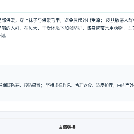
足部保暖，穿上袜子与保暖马甲，避免晨起外出受凉； 皮肤敏感人群
哮喘的人群，在风大、干燥环境下加强防护，随身携带常用药物。 居
摔倒。
注意保暖防寒、预防感冒； 坚持规律作息、合理饮食、适度护理，由内而外
友情链接