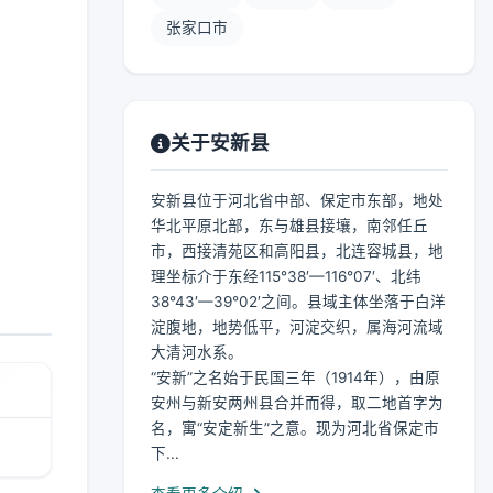
张家口市
关于安新县
安新县位于河北省中部、保定市东部，地处
华北平原北部，东与雄县接壤，南邻任丘
市，西接清苑区和高阳县，北连容城县，地
理坐标介于东经115°38′—116°07′、北纬
38°43′—39°02′之间。县域主体坐落于白洋
淀腹地，地势低平，河淀交织，属海河流域
大清河水系。
“安新”之名始于民国三年（1914年），由原
安州与新安两州县合并而得，取二地首字为
名，寓“安定新生”之意。现为河北省保定市
下...