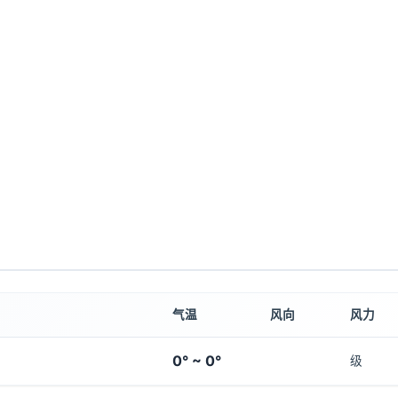
气温
风向
风力
0° ~ 0°
级