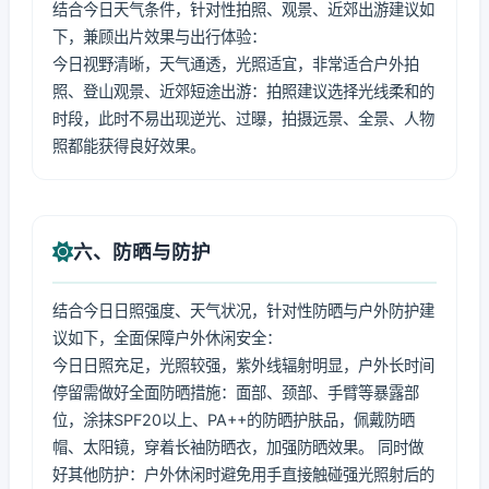
结合今日天气条件，针对性拍照、观景、近郊出游建议如
下，兼顾出片效果与出行体验：
今日视野清晰，天气通透，光照适宜，非常适合户外拍
照、登山观景、近郊短途出游：拍照建议选择光线柔和的
时段，此时不易出现逆光、过曝，拍摄远景、全景、人物
照都能获得良好效果。
六、防晒与防护
结合今日日照强度、天气状况，针对性防晒与户外防护建
议如下，全面保障户外休闲安全：
今日日照充足，光照较强，紫外线辐射明显，户外长时间
停留需做好全面防晒措施：面部、颈部、手臂等暴露部
位，涂抹SPF20以上、PA++的防晒护肤品，佩戴防晒
帽、太阳镜，穿着长袖防晒衣，加强防晒效果。 同时做
好其他防护：户外休闲时避免用手直接触碰强光照射后的