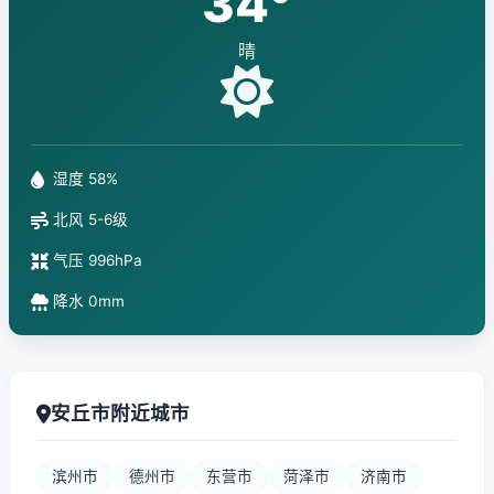
34°
晴
湿度 58%
北风 5-6级
气压 996hPa
降水 0mm
安丘市附近城市
滨州市
德州市
东营市
菏泽市
济南市