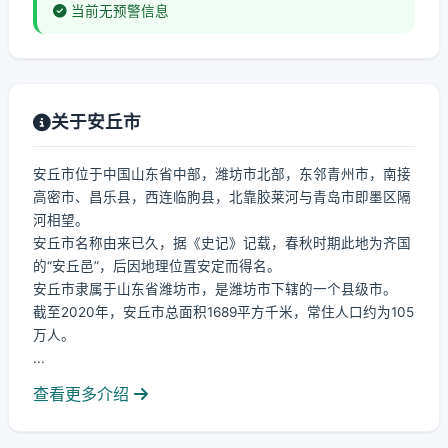
当前无预警信息
关于安丘市
安丘市位于中国山东省中部，潍坊市北部，东邻青州市，南接
高密市、昌乐县，西连临朐县，北靠胶莱河与青岛市即墨区隔
河相望。
安丘市名称由来已久，据《史记》记载，春秋时期此地为齐国
的“安丘邑”，后因地理位置安定而得名。
安丘市隶属于山东省潍坊市，是潍坊市下辖的一个县级市。
截至2020年，安丘市总面积1689平方千米，常住人口约为105
万人。
...
查看更多介绍