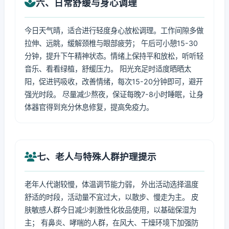
六、日常舒缓与身心调理
今日天气晴，适合进行轻度身心放松调理。工作间隙多做
拉伸、远眺，缓解颈椎与眼部疲劳； 午后可小憩15-30
分钟，提升下午精神状态。情绪上保持平和放松，听听轻
音乐、看看绿植，舒缓压力。 阳光充足时适度晒晒太
阳，促进钙吸收，改善情绪，每次15-20分钟即可，避开
强光时段。 尽量减少熬夜，保证每晚7-8小时睡眠，让身
体器官得到充分休息修复，提高免疫力。
七、老人与特殊人群护理提示
老年人代谢较慢，体温调节能力弱， 外出活动选择温度
舒适的时段，活动量不宜过大，以散步、慢走为主。 皮
肤敏感人群今日减少刺激性化妆品使用，以基础保湿为
主； 有鼻炎、哮喘的人群，在风大、干燥环境下加强防