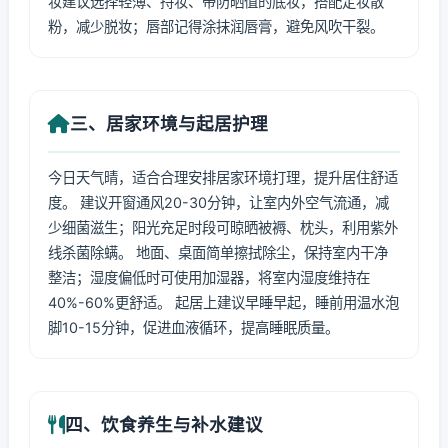
妆建议选择轻薄、持妆、带防晒值的底妆，搭配定妆散
粉，减少脱妆；唇部记得涂抹润唇膏，避免风吹干裂。
三、居家环境与起居护理
今日天气晴，适合合理安排居家环境打理，提升居住舒适
度。 建议开窗通风20-30分钟，让室内外空气流通，减
少细菌滋生；阳光充足时段可晾晒被褥、枕头，利用紫外
线杀菌除螨。 地面、桌面简单擦拭除尘，保持室内干净
整洁；湿度偏低时可使用加湿器，将室内湿度维持在
40%-60%更舒适。 起居上建议早睡早起，睡前用温水泡
脚10-15分钟，促进血液循环，提高睡眠质量。
四、饮食养生与补水建议