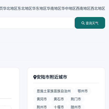
页
华北地区
东北地区
华东地区
华南地区
华中地区
西南地区
西北地区
查询天气
安陆市附近城市
恩施土家族苗族自治州
鄂州市
黄冈市
黄石市
荆门市
荆州市
十堰市
随州市