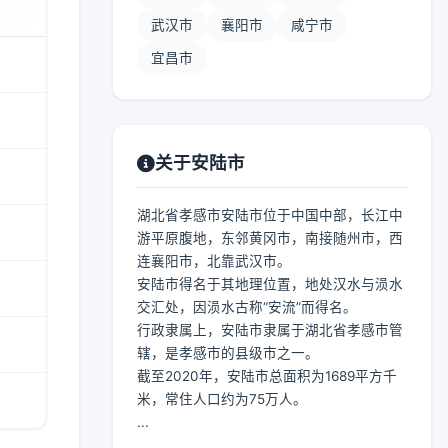
武汉市
襄阳市
咸宁市
宜昌市
关于安陆市
湖北省孝感市安陆市位于中国中部，长江中
游平原腹地，东邻黄冈市，南接随州市，西
连襄阳市，北靠武汉市。
安陆市得名于其地理位置，地处汉水与涢水
交汇处，因涢水古称“安流”而得名。
行政隶属上，安陆市隶属于湖北省孝感市管
辖，是孝感市的县级市之一。
截至2020年，安陆市总面积为1689平方千
米，常住人口约为75万人。
...