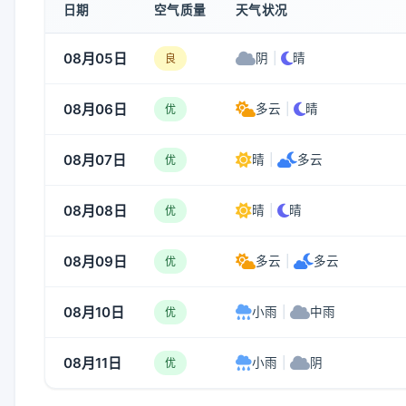
日期
空气质量
天气状况
08月05日
阴
|
晴
良
08月06日
多云
|
晴
优
08月07日
晴
|
多云
优
08月08日
晴
|
晴
优
08月09日
多云
|
多云
优
08月10日
小雨
|
中雨
优
08月11日
小雨
|
阴
优