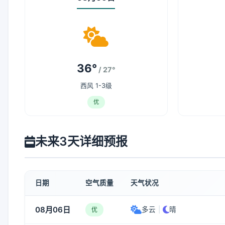
36°
/ 27°
西风 1-3级
优
未来3天详细预报
日期
空气质量
天气状况
08月06日
多云
|
晴
优