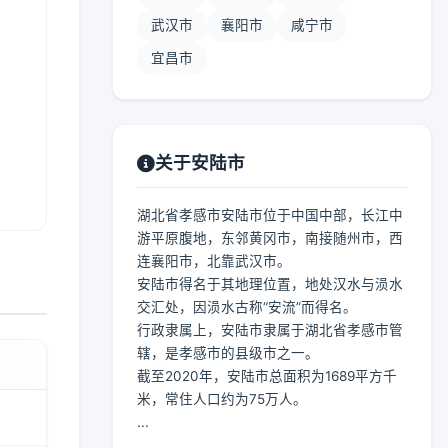
武汉市
襄阳市
咸宁市
宜昌市
关于安陆市
湖北省孝感市安陆市位于中国中部，长江中
游平原腹地，东邻黄冈市，南接随州市，西
连襄阳市，北靠武汉市。
安陆市得名于其地理位置，地处汉水与涢水
交汇处，因涢水古称“安流”而得名。
行政隶属上，安陆市隶属于湖北省孝感市管
辖，是孝感市的县级市之一。
截至2020年，安陆市总面积为1689平方千
米，常住人口约为75万人。
...