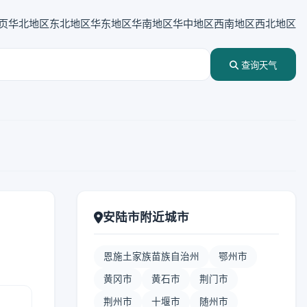
页
华北地区
东北地区
华东地区
华南地区
华中地区
西南地区
西北地区
查询天气
安陆市附近城市
恩施土家族苗族自治州
鄂州市
黄冈市
黄石市
荆门市
荆州市
十堰市
随州市