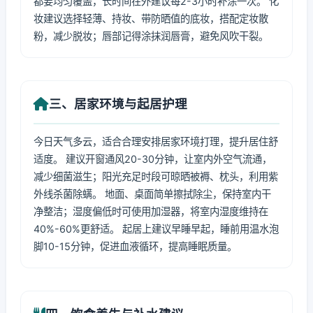
都要均匀覆盖，长时间在外建议每2-3小时补涂一次。 化
妆建议选择轻薄、持妆、带防晒值的底妆，搭配定妆散
粉，减少脱妆；唇部记得涂抹润唇膏，避免风吹干裂。
三、居家环境与起居护理
今日天气多云，适合合理安排居家环境打理，提升居住舒
适度。 建议开窗通风20-30分钟，让室内外空气流通，
减少细菌滋生；阳光充足时段可晾晒被褥、枕头，利用紫
外线杀菌除螨。 地面、桌面简单擦拭除尘，保持室内干
净整洁；湿度偏低时可使用加湿器，将室内湿度维持在
40%-60%更舒适。 起居上建议早睡早起，睡前用温水泡
脚10-15分钟，促进血液循环，提高睡眠质量。