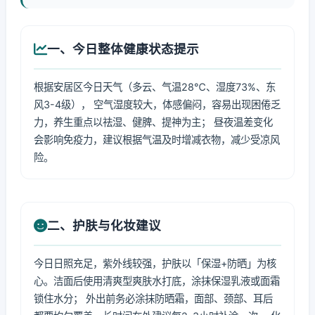
一、今日整体健康状态提示
根据安居区今日天气（多云、气温28℃、湿度73%、东
风3-4级）， 空气湿度较大，体感偏闷，容易出现困倦乏
力，养生重点以祛湿、健脾、提神为主； 昼夜温差变化
会影响免疫力，建议根据气温及时增减衣物，减少受凉风
险。
二、护肤与化妆建议
今日日照充足，紫外线较强，护肤以「保湿+防晒」为核
心。洁面后使用清爽型爽肤水打底，涂抹保湿乳液或面霜
锁住水分； 外出前务必涂抹防晒霜，面部、颈部、耳后